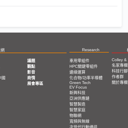
Research
技網
Colley &
議題
車用零組件
名家專欄
亞
觀點
HPC關鍵零組件
科技行腳
影音
邊緣運算
作者群
中國
商情
化合物/功率半導體
關於專欄
Green Tech
展會專區
EV Focus
新興科技
亞洲供應鏈
智慧製造
智慧家庭
物聯網
寬頻與無線
次世代行動通訊