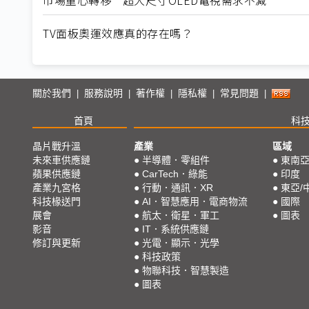
TV面板奧運效應真的存在嗎？
關於我們
服務說明
著作權
隱私權
常見問題
|
|
|
|
|
首頁
科
晶片戰升溫
產業
區域
未來車供應鏈
●
半導體．零組件
●
東南
蘋果供應鏈
●
CarTech．綠能
●
印度
產業九宮格
●
行動．通訊．XR
●
東亞/
科技椽送門
●
AI．智慧應用．電商物流
●
國際
展會
●
航太．衛星．軍工
●
圖表
影音
●
IT．系統供應鏈
修訂與更新
●
光電．顯示．光學
●
科技政策
●
物聯科技．智慧製造
●
圖表