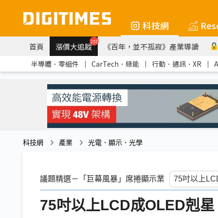
科技網
Res
257
首頁
漲價大追蹤
《百年，並不孤寂》產業導讀
半導體．零組件
｜
CarTech．綠能
｜
行動．通訊．XR
｜
科技網
產業
光電．顯示．光學
議題精選－「巨幕風暴」席捲顯示業
75吋以上LCD成OLED剋