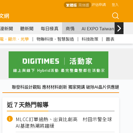
評估申請
登入
繁體版
简体版
文網
漫新聞
聽新聞
每日椽真
商情
AI EXPO Taiwan
COM
電．顯示．光學
｜
物聯科技．智慧製造
｜
科技政策
｜
圖表
聯發科設計觀點 應材材料創新 獨家開講 破除AI晶片供應鏈
近７天熱門報導
MLCC訂單過熱、出貨比創高 村田示警全球
AI基建熱潮將趨緩