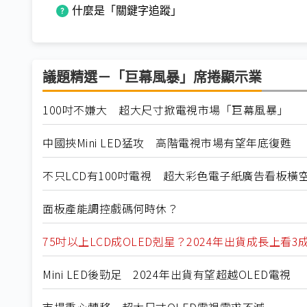
什麼是「關鍵字追蹤」
議題精選－「巨幕風暴」席捲顯示業
100吋不嫌大 超大尺寸掀電視市場「巨幕風暴」
中國挾Mini LED猛攻 高階電視市場有望年底復甦
不只LCD有100吋電視 超大彩色電子紙廣告看板橫
面板產能調控戲碼何時休？
75吋以上LCD成OLED剋星？2024年出貨成長上看3
Mini LED後勁足 2024年出貨有望超越OLED電視
市場重心轉移 超大尺寸OLED電視需求不減