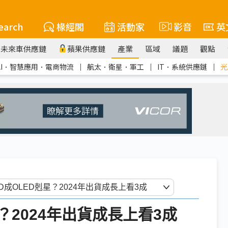
earch
椽經閣
活動家
影音
英
未來車供應鏈
蘋果供應鏈
產業
區域
議題
觀點
AI．智慧應用．電商物流
｜
航太．衛星．軍工
｜
IT．系統供應鏈
｜
光
星？2024年出貨成長上看3成