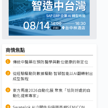
商情焦點
傳統中醫藥在預防醫學與數位健康的新定位
從經驗驅動到數據驅動 智穎智能以AI翻轉射出
成型製程
東方馬達2026自動化展 聚焦「恰到好處的自
動化提案專家」
Swagelok ALD閥件升級版亮相SEMICON