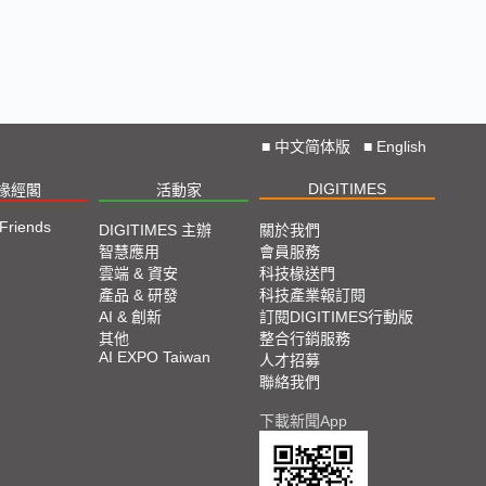
■
中文简体版
■
English
DIGITIMES
椽經閣
活動家
 Friends
DIGITIMES 主辦
關於我們
智慧應用
會員服務
雲端 & 資安
科技椽送門
產品 & 研發
科技產業報訂閱
AI & 創新
訂閱DIGITIMES行動版
其他
整合行銷服務
AI EXPO Taiwan
人才招募
聯絡我們
下載新聞App