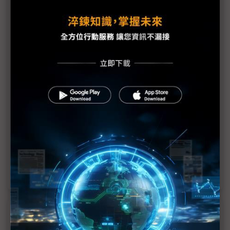
不只LCD有100吋電視 超大彩色電子紙廣告看板橫
空出世
面板產能調控戲碼何時休？
75吋以上LCD成OLED剋星？2024年出貨成長上看3
成
Mini LED後勁足 2024年出貨有望超越OLED電視
市場重心轉移 超大尺寸OLED電視需求不減
TV面板奧運效應真的存在嗎？
近７天熱門報導