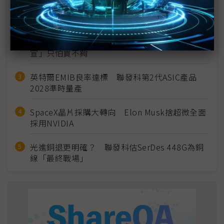
MLCC訂單過熱、出貨比創高 村田示警全球AI基
建熱潮將趨緩
2027全年記憶體產能提前售罄 買家「祕而不
宣」只怕買不夠
英特爾EMIB良率達標 聯發科第2代ASIC產品
2028準時量產
SpaceX晶片採購大轉向 Elon Musk捨超微全面
採用NVIDIA
光進銅退更明確？ 聯發科估SerDes 448G為銅
線「最終戰場」