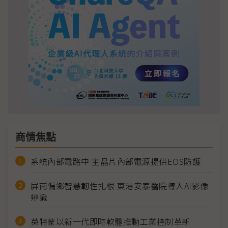
商情焦點
系統內部電路中 主晶片內部電源提供EOS防護
屏南偏鄉智慧韌性扎根 東港安泰醫院導入AI影像
辨識
英特蒙以新一代即時軟體推動工業控制革新