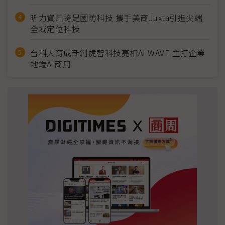
昕力資訊跨足國防科技 攜手美商Juxta引進尖端
全域定位科技
台科大育成新創虎智科技亮相AI WAVE 主打企業
地端AI商用