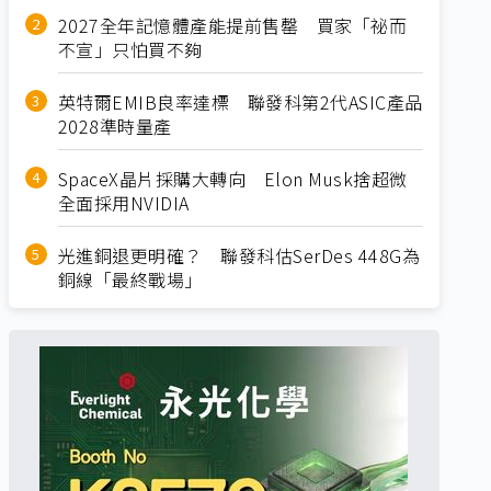
2027全年記憶體產能提前售罄 買家「祕而
不宣」只怕買不夠
英特爾EMIB良率達標 聯發科第2代ASIC產品
2028準時量產
SpaceX晶片採購大轉向 Elon Musk捨超微
全面採用NVIDIA
光進銅退更明確？ 聯發科估SerDes 448G為
銅線「最終戰場」