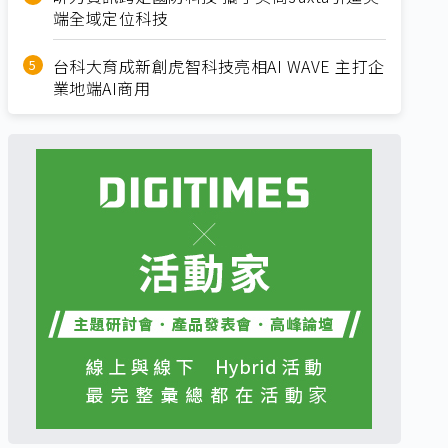
端全域定位科技
台科大育成新創虎智科技亮相AI WAVE 主打企
業地端AI商用