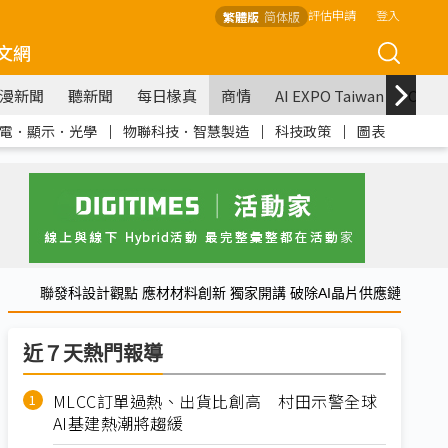
評估申請
登入
繁體版
简体版
文網
漫新聞
聽新聞
每日椽真
商情
AI EXPO Taiwan
COM
電．顯示．光學
｜
物聯科技．智慧製造
｜
科技政策
｜
圖表
聯發科設計觀點 應材材料創新 獨家開講 破除AI晶片供應鏈
近７天熱門報導
MLCC訂單過熱、出貨比創高 村田示警全球
AI基建熱潮將趨緩