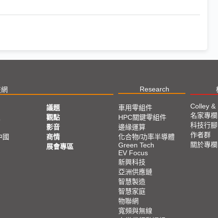
Research
技網
Colley &
議題
車用零組件
名家專欄
亞
觀點
HPC關鍵零組件
科技行腳
影音
邊緣運算
作者群
中國
商情
化合物/功率半導體
關於專欄
Green Tech
展會專區
EV Focus
新興科技
亞洲供應鏈
智慧製造
智慧家庭
物聯網
寬頻與無線