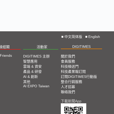
■
中文简体版
■
English
DIGITIMES
椽經閣
活動家
 Friends
DIGITIMES 主辦
關於我們
智慧應用
會員服務
雲端 & 資安
科技椽送門
產品 & 研發
科技產業報訂閱
AI & 創新
訂閱DIGITIMES行動版
其他
整合行銷服務
AI EXPO Taiwan
人才招募
聯絡我們
下載新聞App