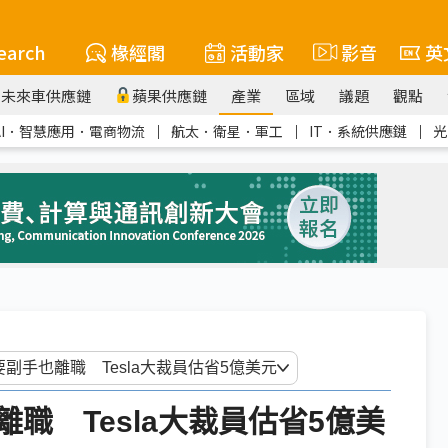
earch
椽經閣
活動家
影音
英
未來車供應鏈
蘋果供應鏈
產業
區域
議題
觀點
AI．智慧應用．電商物流
｜
航太．衛星．軍工
｜
IT．系統供應鏈
｜
光
也離職 Tesla大裁員估省5億美