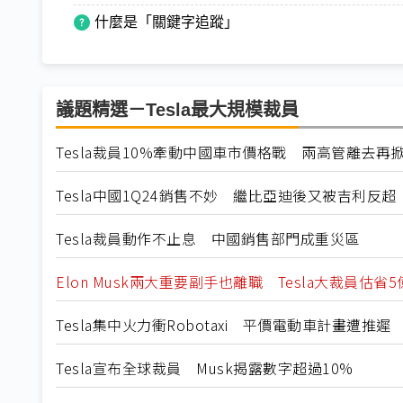
什麼是「關鍵字追蹤」
議題精選－Tesla最大規模裁員
Tesla裁員10%牽動中國車市價格戰 兩高管離去再
Tesla中國1Q24銷售不妙 繼比亞迪後又被吉利反超
Tesla裁員動作不止息 中國銷售部門成重災區
Elon Musk兩大重要副手也離職 Tesla大裁員估省
Tesla集中火力衝Robotaxi 平價電動車計畫遭推遲
Tesla宣布全球裁員 Musk揭露數字超過10%