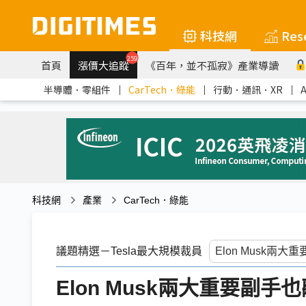
科技網
Res
259
首頁
漲價大追蹤
《百年，並不孤寂》產業導讀
半導體．零組件
｜
CarTech．綠能
｜
行動．通訊．XR
｜
科技網
產業
CarTech．綠能
議題精選－Tesla最大規模裁員
Elon Musk兩大重要副手