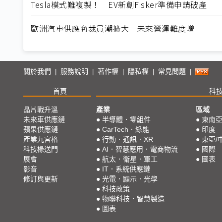
Tesla模式難複製！ EV新創Fisker準備申請破產
歐洲汽車供應商裁員潮擴大 未來營運難度增
關於我們
服務說明
著作權
隱私權
常見問題
|
|
|
|
|
首頁
科
晶片戰升溫
產業
區域
未來車供應鏈
●
半導體．零組件
●
東南
蘋果供應鏈
●
CarTech．綠能
●
印度
產業九宮格
●
行動．通訊．XR
●
東亞/
科技椽送門
●
AI．智慧應用．電商物流
●
國際
展會
●
航太．衛星．軍工
●
圖表
影音
●
IT．系統供應鏈
修訂與更新
●
光電．顯示．光學
●
科技政策
●
物聯科技．智慧製造
●
圖表