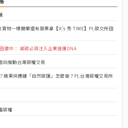
落
匯
物一樣簡單還有發票拿【It's 秀 TIME】Ft.碳交所田
田建中： 減碳必須注入企業營運DNA
面向推動台灣碳權交易
有關？蘋果供應鏈「自然碳匯」怎麼做？Ft.台灣碳權交易所
電碳權