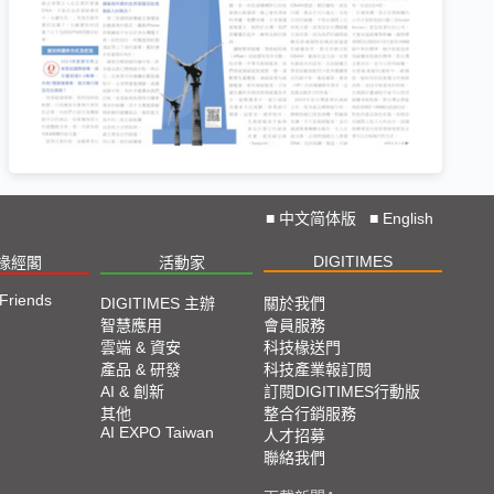
■
中文简体版
■
English
DIGITIMES
椽經閣
活動家
 Friends
DIGITIMES 主辦
關於我們
智慧應用
會員服務
雲端 & 資安
科技椽送門
產品 & 研發
科技產業報訂閱
AI & 創新
訂閱DIGITIMES行動版
其他
整合行銷服務
AI EXPO Taiwan
人才招募
聯絡我們