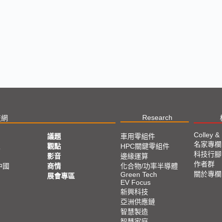
Research
技網
Colley &
議題
車用零組件
名家專欄
亞
觀點
HPC關鍵零組件
科技行腳
影音
邊緣運算
作者群
中國
商情
化合物/功率半導體
關於專欄
Green Tech
展會專區
EV Focus
新興科技
亞洲供應鏈
智慧製造
智慧家庭