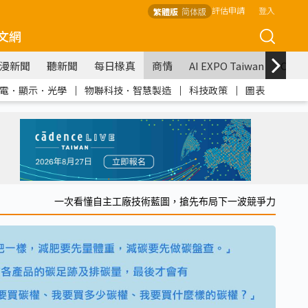
評估申請
登入
繁體版
简体版
文網
漫新聞
聽新聞
每日椽真
商情
AI EXPO Taiwan
COM
電．顯示．光學
｜
物聯科技．智慧製造
｜
科技政策
｜
圖表
一次看懂自主工廠技術藍圖，搶先布局下一波競爭力