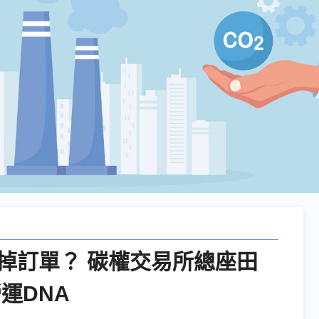
掉訂單？ 碳權交易所總座田
運DNA