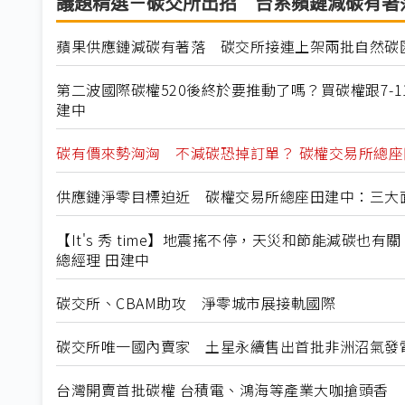
議題精選－碳交所出招 台系蘋鏈減碳有著
蘋果供應鏈減碳有著落 碳交所接連上架兩批自然碳
第二波國際碳權520後終於要推動了嗎？買碳權跟7-11買
建中
碳有價來勢洶洶 不減碳恐掉訂單？ 碳權交易所總座
供應鏈淨零目標迫近 碳權交易所總座田建中：三大
【It's 秀 time】地震搖不停，天災和節能減碳也
總經理 田建中
碳交所、CBAM助攻 淨零城市展接軌國際
碳交所唯一國內賣家 土星永續售出首批非洲沼氣發
台灣開賣首批碳權 台積電、鴻海等產業大咖搶頭香