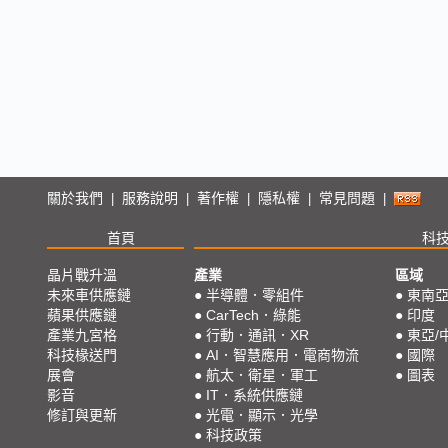
關於我們
服務說明
著作權
隱私權
常見問題
|
|
|
|
|
首頁
科
晶片戰升溫
產業
區域
未來車供應鏈
●
半導體．零組件
●
東南
蘋果供應鏈
●
CarTech．綠能
●
印度
產業九宮格
●
行動．通訊．XR
●
東亞/
科技椽送門
●
AI．智慧應用．電商物流
●
國際
展會
●
航太．衛星．軍工
●
圖表
影音
●
IT．系統供應鏈
修訂與更新
●
光電．顯示．光學
●
科技政策