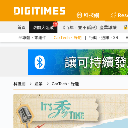
科技網
Res
259
首頁
漲價大追蹤
《百年，並不孤寂》產業導讀
半導體．零組件
｜
CarTech．綠能
｜
行動．通訊．XR
｜
科技網
產業
CarTech．綠能