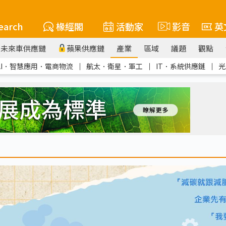
earch
椽經閣
活動家
影音
英
未來車供應鏈
蘋果供應鏈
產業
區域
議題
觀點
AI．智慧應用．電商物流
｜
航太．衛星．軍工
｜
IT．系統供應鏈
｜
光