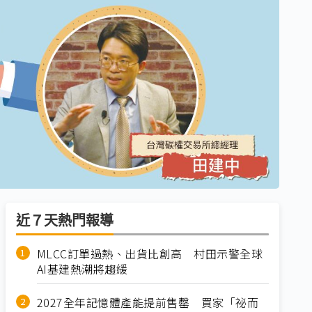
近７天熱門報導
MLCC訂單過熱、出貨比創高 村田示警全球
AI基建熱潮將趨緩
2027全年記憶體產能提前售罄 買家「祕而