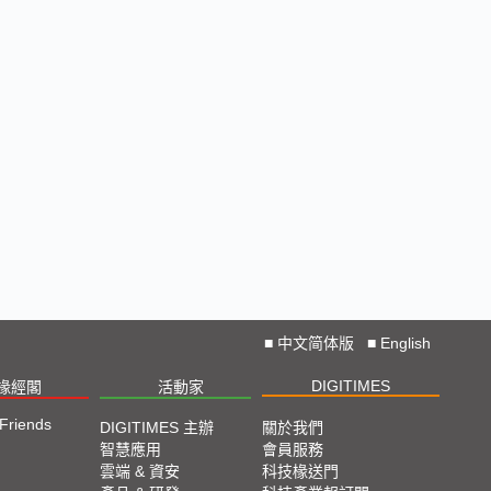
■
中文简体版
■
English
DIGITIMES
椽經閣
活動家
 Friends
DIGITIMES 主辦
關於我們
智慧應用
會員服務
雲端 & 資安
科技椽送門