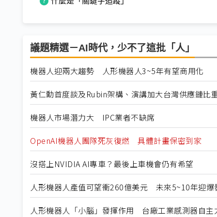
什麼是「關鍵字追蹤」
議題精選－AI時代，少不了這批「人」
機器人迎兩大趨勢 人形機器人3~5年有望商用化
黃仁勳首度談及Rubin架構、演講加大台灣供應鏈比
機器人市場潛力大 IPC業者不缺席
OpenAI機器人團隊死灰復燃 具體計畫保密到家
沒搭上NVIDIA AI專車？最後上車機會仍有希望
人形機器人產值可望衝260億美元 未來5~10年迎
人形機器人「小腦」發揮作用 台廠工業感測器自主