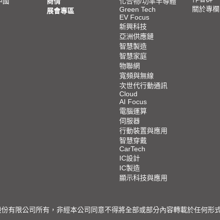
中國
商情
化合物/功率半導體
關於專欄
Green Tech
展會專區
EV Focus
新興科技
亞洲供應鏈
智慧製造
智慧家庭
物聯網
寬頻與無線
次世代行動通訊
Cloud
AI Focus
電腦運算
伺服器
行動裝置與應用
智慧穿戴
CarTech
IC設計
IC製造
顯示科技與應用
限公司所有，非經本公司同意不得將全部或部分內容轉載於任何形式之媒體 © 