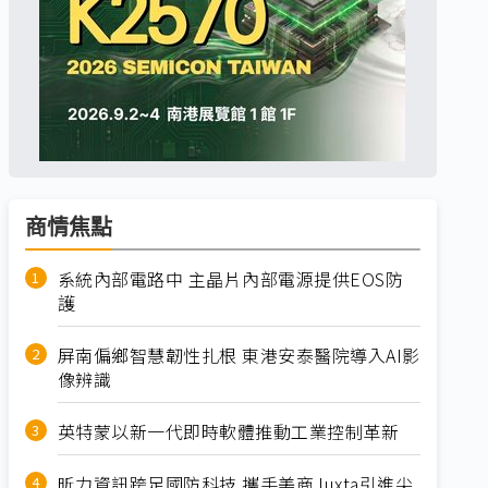
商情焦點
系統內部電路中 主晶片內部電源提供EOS防
護
屏南偏鄉智慧韌性扎根 東港安泰醫院導入AI影
像辨識
英特蒙以新一代即時軟體推動工業控制革新
昕力資訊跨足國防科技 攜手美商Juxta引進尖