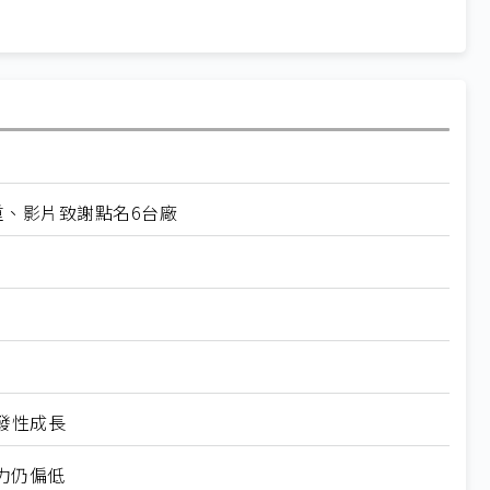
重、影片致謝點名6台廠
爆發性成長
力仍偏低