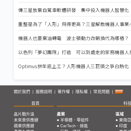
傳三星放棄自駕車軟體研發 集中投入機器人智慧化
重整是為了「人形」飛得更高？三星解散機器人事業
機器人也要棄油轉電 波士頓動力改朝換代為哪樁？
以色列「夢幻團隊」打造 可以到處走的家務機器人
Optimus拼年底上工？人形機器人三巨頭之爭白熱化
關於我們
服務說明
著作權
隱私權
常見問題
|
|
|
|
|
首頁
科
晶片戰升溫
產業
區域
未來車供應鏈
●
半導體．零組件
●
東南
蘋果供應鏈
●
CarTech．綠能
●
印度