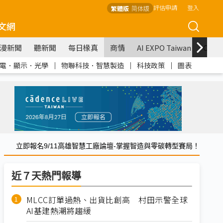
評估申請
登入
繁體版
简体版
文網
漫新聞
聽新聞
每日椽真
商情
AI EXPO Taiwan
COM
電．顯示．光學
｜
物聯科技．智慧製造
｜
科技政策
｜
圖表
立即報名9/11高雄智慧工廠論壇-掌握智造與零碳轉型賽局！
近７天熱門報導
MLCC訂單過熱、出貨比創高 村田示警全球
AI基建熱潮將趨緩