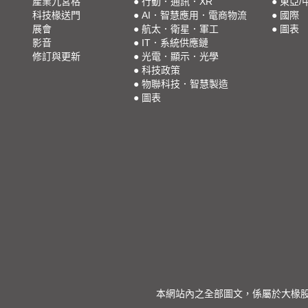
產業九宮格
●
行動．通訊．XR
●
東亞/
科技椽送門
●
AI．智慧應用．電商物流
●
國際
展會
●
航太．衛星．軍工
●
圖表
影音
●
IT．系統供應鏈
修訂與更新
●
光電．顯示．光學
●
科技政策
●
物聯科技．智慧製造
●
圖表
本網站內之全部圖文，係屬於大椽股份有