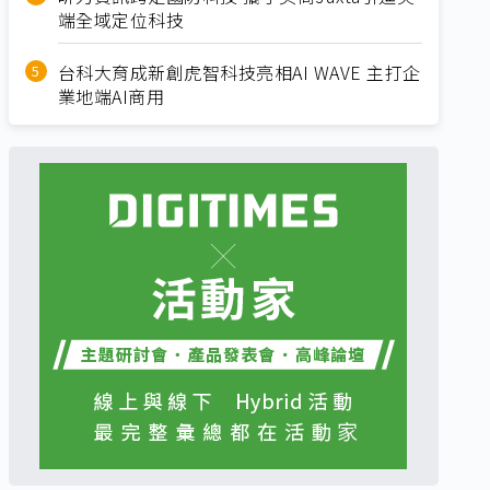
端全域定位科技
台科大育成新創虎智科技亮相AI WAVE 主打企
業地端AI商用