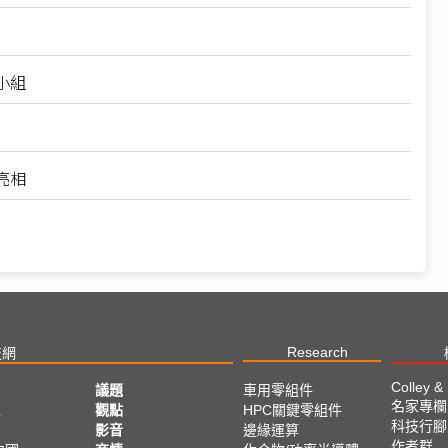
小組
亮相
Research
技網
Colley &
議題
車用零組件
名家專欄
亞
觀點
HPC關鍵零組件
科技行腳
影音
邊緣運算
作者群