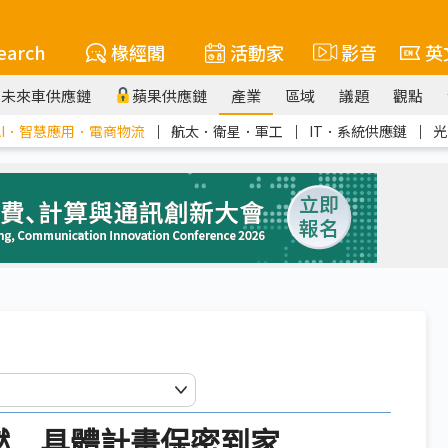
earch
椽經閣
活動家
影音
英
未來車供應鏈
蘋果供應鏈
產業
區域
議題
觀點
AI．智慧應用．電商物流
｜
航太．衛星．軍工
｜
IT．系統供應鏈
｜
光
復燃 具體計畫保密到家