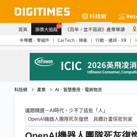
科技網
Res
259
首頁
漲價大追蹤
《百年，並不孤寂》產業導讀
半導體．零組件
｜
CarTech．綠能
｜
行動．通訊．XR
｜
科技網
產業
AI．智慧應用．電商物流
議題精選－AI時代，少不了這批「人」
OpenAI機器人團隊死灰