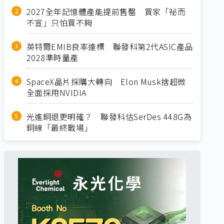
2027全年記憶體產能提前售罄 買家「祕而
不宣」只怕買不夠
英特爾EMIB良率達標 聯發科第2代ASIC產品
2028準時量產
SpaceX晶片採購大轉向 Elon Musk捨超微
全面採用NVIDIA
光進銅退更明確？ 聯發科估SerDes 448G為
銅線「最終戰場」