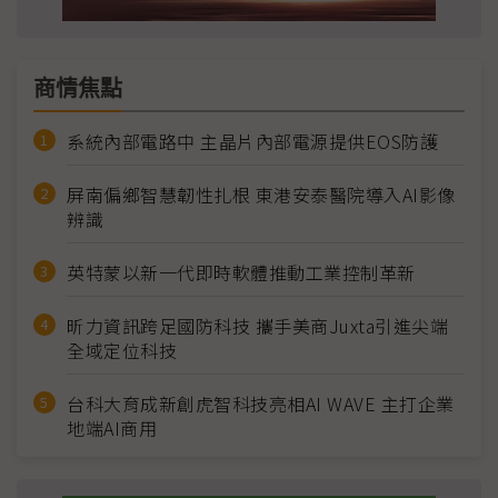
商情焦點
系統內部電路中 主晶片內部電源提供EOS防護
屏南偏鄉智慧韌性扎根 東港安泰醫院導入AI影像
辨識
英特蒙以新一代即時軟體推動工業控制革新
昕力資訊跨足國防科技 攜手美商Juxta引進尖端
全域定位科技
台科大育成新創虎智科技亮相AI WAVE 主打企業
地端AI商用