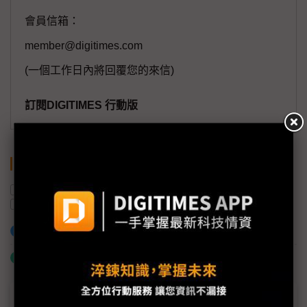
會員信箱：
member@digitimes.com
(一個工作日內將回覆您的來信)
訂閱DIGITIMES 行動版
關鍵字
營收
出貨量
AI
伺服器
高力
液冷散熱
加入已選取到「關鍵字追蹤」
什麼是「關鍵字追蹤」
議題精選－快接成水冷零件新缺口