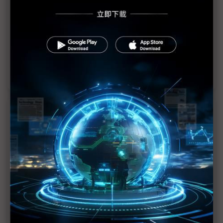
液冷快接頭市場人人垂涎 要想投產沒那麼容易
AI伺服器水冷散熱醞釀起飛 小小快接頭成大瓶頸
液冷散熱人人想做 高力董座：不是水管接一接就好
近７天熱門報導
MLCC訂單過熱、出貨比創高 村田示警全球AI基
建熱潮將趨緩
2027全年記憶體產能提前售罄 買家「祕而不
宣」只怕買不夠
英特爾EMIB良率達標 聯發科第2代ASIC產品
2028準時量產