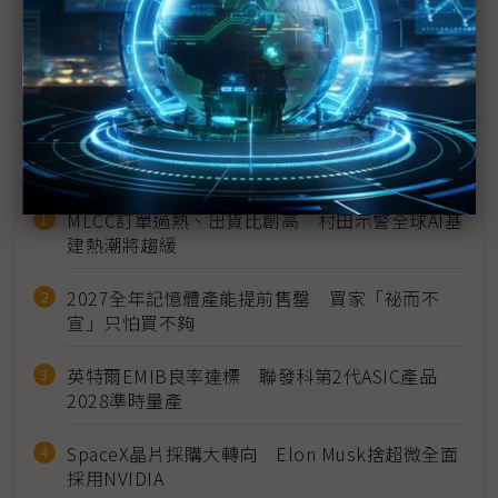
近年中國營收慘過腰斬 SDC日益重視美國市場
中國重金追趕 IT用OLED蘋果鏈目前仍由韓企掌握
近７天熱門報導
MLCC訂單過熱、出貨比創高 村田示警全球AI基
建熱潮將趨緩
2027全年記憶體產能提前售罄 買家「祕而不
宣」只怕買不夠
英特爾EMIB良率達標 聯發科第2代ASIC產品
2028準時量產
SpaceX晶片採購大轉向 Elon Musk捨超微全面
採用NVIDIA