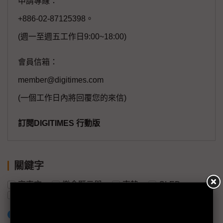
申請專線：
+886-02-87125398。
(週一至週五工作日9:00~18:00)
會員信箱：
member@digitimes.com
(一個工作日內將回覆您的來信)
訂閱DIGITIMES 行動版
關鍵字
京東方
樂金顯示器
南韓
OLED
中國
蘋果
加入已選取到「關鍵字追蹤」