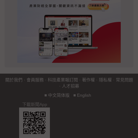
關於我們
·
會員服務
·
科技產業報訂閱
·
著作權
·
隱私權
·
常見問題
·
人才招募
■
中文简体版
■
English
下載新聞App