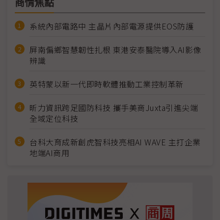
商情焦點
系統內部電路中 主晶片內部電源提供EOS防護
屏南偏鄉智慧韌性扎根 東港安泰醫院導入AI影像
辨識
英特蒙以新一代即時軟體推動工業控制革新
昕力資訊跨足國防科技 攜手美商Juxta引進尖端
全域定位科技
台科大育成新創虎智科技亮相AI WAVE 主打企業
地端AI商用