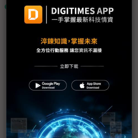
什麼是「關鍵字追蹤」
議題精選－「愛國消費」改變OLED版圖
「愛國消費」讓中國iPhone光環褪色，也讓中小尺寸
OLED市佔王位易主
OLED手機銷售增 帶動面板業成長與競爭
中國面板廠攜手電視品牌 超大尺寸LCD市場已成一
片紅
京東方續投資8.6代IT用OLED 韓廠Wonik IPS傳獲
PI固化設備訂單
慎防中國面板「武器化」 韓痛失17年霸主後如何阻
止OLED產業潰堤？