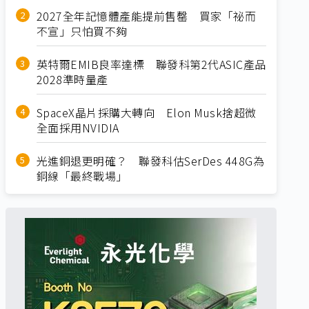
2027全年記憶體產能提前售罄 買家「祕而
不宣」只怕買不夠
英特爾EMIB良率達標 聯發科第2代ASIC產品
2028準時量產
SpaceX晶片採購大轉向 Elon Musk捨超微
全面採用NVIDIA
光進銅退更明確？ 聯發科估SerDes 448G為
銅線「最終戰場」