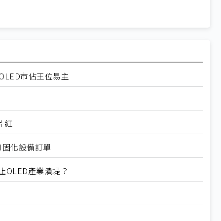
OLED市佔王位易主
片紅
獲PI固化設備訂單
止OLED產業潰堤？