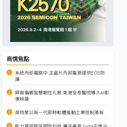
商情焦點
系統內部電路中 主晶片內部電源提供EOS防
護
屏南偏鄉智慧韌性扎根 東港安泰醫院導入AI影
像辨識
英特蒙以新一代即時軟體推動工業控制革新
昕力資訊跨足國防科技 攜手美商Juxta引進尖