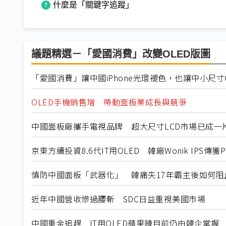
什麼是「關鍵字追蹤」
議題精選－「愛國消費」改變OLED版圖
「愛國消費」讓中國iPhone光環褪色，也讓中小尺寸
OLED手機銷售增 帶動面板業成長與競爭
中國面板廠攜手電視品牌 超大尺寸LCD市場已成一
京東方續投資8.6代IT用OLED 韓廠Wonik IPS傳
慎防中國面板「武器化」 韓痛失17年霸主後如何阻
近年中國營收慘過腰斬 SDC日益重視美國市場
中國重金追趕 IT用OLED蘋果鏈目前仍由韓企掌握