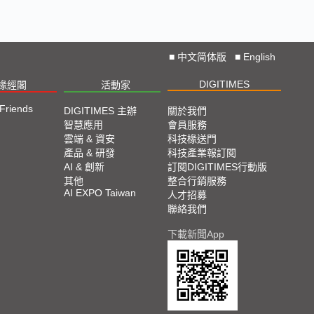
■
中文简体版
■
English
DIGITIMES
椽經閣
活動家
 Friends
DIGITIMES 主辦
關於我們
智慧應用
會員服務
雲端 & 資安
科技椽送門
產品 & 研發
科技產業報訂閱
AI & 創新
訂閱DIGITIMES行動版
其他
整合行銷服務
AI EXPO Taiwan
人才招募
聯絡我們
下載新聞App