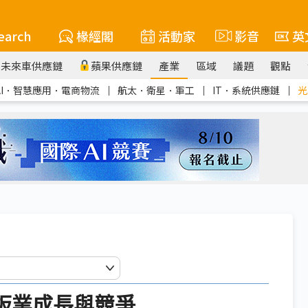
earch
椽經閣
活動家
影音
英
未來車供應鏈
蘋果供應鏈
產業
區域
議題
觀點
AI．智慧應用．電商物流
｜
航太．衛星．軍工
｜
IT．系統供應鏈
｜
光
板業成長與競爭