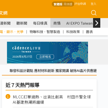
評估申請
登入
繁體版
简体版
文網
漫新聞
聽新聞
每日椽真
商情
AI EXPO Taiwan
COM
電．顯示．光學
｜
物聯科技．智慧製造
｜
科技政策
｜
圖表
聯發科設計觀點 應材材料創新 獨家開講 破除AI晶片供應鏈
近７天熱門報導
MLCC訂單過熱、出貨比創高 村田示警全球
AI基建熱潮將趨緩