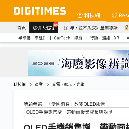
科技網
Res
259
首頁
漲價大追蹤
《百年，並不孤寂》產業導讀
半導體．零組件
｜
CarTech．綠能
｜
行動．通訊．XR
｜
科技網
產業
光電．顯示．光學
議題精選－「愛國消費」改變OLED版圖
OLED手機銷售增 帶動面