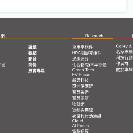
Research
技網
Colley &
議題
車用零組件
名家專欄
亞
觀點
HPC關鍵零組件
科技行腳
影音
邊緣運算
作者群
中國
商情
化合物/功率半導體
關於專欄
Green Tech
展會專區
EV Focus
新興科技
亞洲供應鏈
智慧製造
智慧家庭
物聯網
寬頻與無線
次世代行動通訊
Cloud
AI Focus
電腦運算