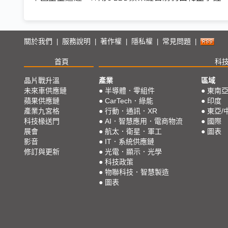
關於我們
服務說明
著作權
隱私權
常見問題
|
|
|
|
|
首頁
科
晶片戰升溫
產業
區域
未來車供應鏈
●
半導體．零組件
●
東南
蘋果供應鏈
●
CarTech．綠能
●
印度
產業九宮格
●
行動．通訊．XR
●
東亞/
科技椽送門
●
AI．智慧應用．電商物流
●
國際
展會
●
航太．衛星．軍工
●
圖表
影音
●
IT．系統供應鏈
修訂與更新
●
光電．顯示．光學
●
科技政策
●
物聯科技．智慧製造
●
圖表