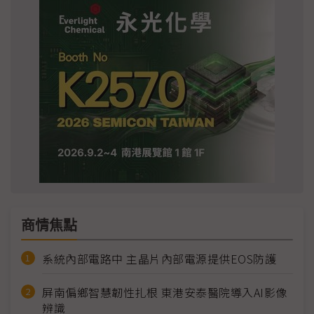
商情焦點
系統內部電路中 主晶片內部電源提供EOS防護
屏南偏鄉智慧韌性扎根 東港安泰醫院導入AI影像
辨識