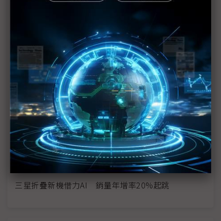
三星折疊機薄度恐打不過中系廠 Galaxy Z Fold6
Slim傳11.5mm厚
【科技聽IC逐字稿】拿折疊機更容易被搭訕？
對抗中國折疊機大軍 三星超薄高階機成殺手鐧
蘋果傳將推折疊iPhone 對三星有弊也有利
蘋果攜SDC開發折疊機 可能偏「書本式」設計
折疊iPhone大餅香餑餑 台系FCCL只能垂涎？
中國手機動能不墜 折疊機需求供應鏈有感
三星折疊新機借力AI 銷量年增率20%起跳