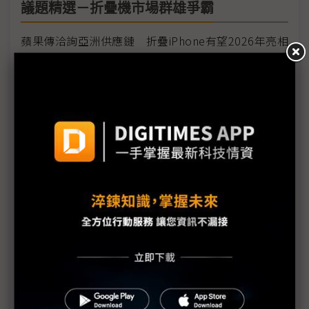
議題精選－折疊機市場群雄爭霸
蘋果傳洽詢亞洲供應鏈 折疊iPhone有望2026年亮相
手機2H出貨有望突破6億 市場需留意這3點動向
才傳折疊iPhone將問世 華為已準備推出3折機
三星取得旋轉式顯示器設計專利 與樂金Wing有何差
別？
三星折疊機走入成熟 但已不再新奇
小米新品創新低價 折疊機銷售添柴火
折疊機競局再擴大 AI加持下2H出貨有望超預期
三星新折疊機採字節跳動AI模型 中國市場競爭加劇