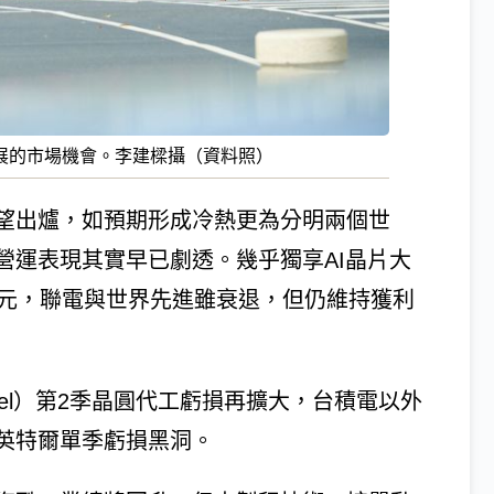
展的市場機會。李建樑攝（資料照）
望出爐，如預期形成冷熱更為分明兩個世
營運表現其實早已劇透。幾乎獨享AI晶片大
億元，聯電與世界先進雖衰退，但仍維持獲利
el）第2季晶圓代工虧損再擴大，台積電以外
英特爾單季虧損黑洞。