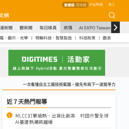
評估申請
登入
繁體版
简体版
文網
漫新聞
聽新聞
每日椽真
商情
AI EXPO Taiwan
COM
電．顯示．光學
｜
物聯科技．智慧製造
｜
科技政策
｜
圖表
一次看懂自主工廠技術藍圖，搶先布局下一波競爭力
近７天熱門報導
MLCC訂單過熱、出貨比創高 村田示警全球
AI基建熱潮將趨緩