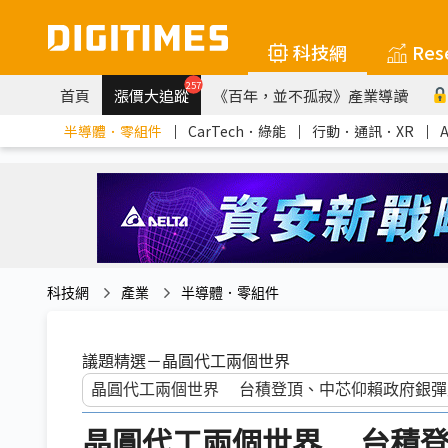
科技網
Res
257
首頁
漲價大追蹤
《百年，並不孤寂》產業導讀
半導體．零組件
｜
CarTech．綠能
｜
行動．通訊．XR
｜
科技網
產業
半導體．零組件
議題精選－晶圓代工兩個世界
晶圓代工兩個世界 台積登