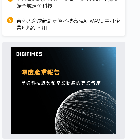
端全域定位科技
台科大育成新創虎智科技亮相AI WAVE 主打企
業地端AI商用