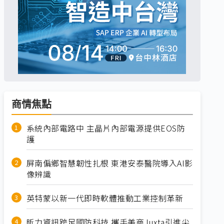
商情焦點
系統內部電路中 主晶片內部電源提供EOS防
護
屏南偏鄉智慧韌性扎根 東港安泰醫院導入AI影
像辨識
英特蒙以新一代即時軟體推動工業控制革新
昕力資訊跨足國防科技 攜手美商Juxta引進尖