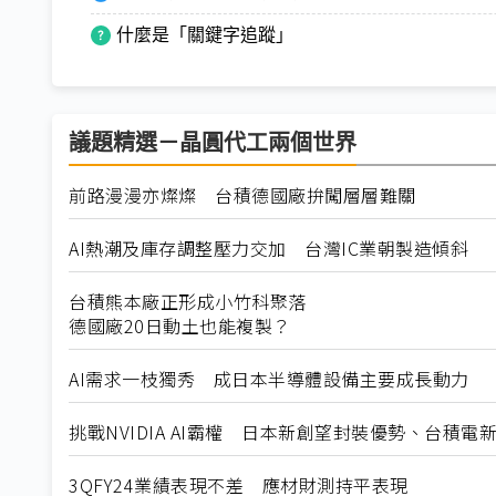
什麼是「關鍵字追蹤」
議題精選－晶圓代工兩個世界
前路漫漫亦燦燦 台積德國廠拚闖層層難關
AI熱潮及庫存調整壓力交加 台灣IC業朝製造傾斜
台積熊本廠正形成小竹科聚落
德國廠20日動土也能複製？
AI需求一枝獨秀 成日本半導體設備主要成長動力
挑戰NVIDIA AI霸權 日本新創望封裝優勢、台積電
3QFY24業績表現不差 應材財測持平表現