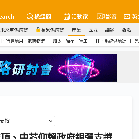
earch
椽經閣
活動家
影音
英
未來車供應鏈
蘋果供應鏈
產業
區域
議題
觀點
AI．智慧應用．電商物流
｜
航太．衛星．軍工
｜
IT．系統供應鏈
｜
光
頂、中芯仰賴政府銀彈支撐