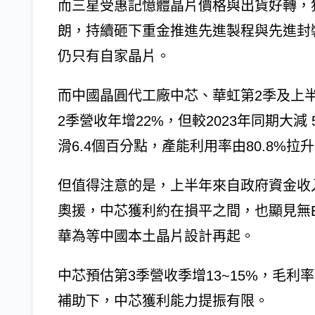
而三星受惠記憶體晶片價格與出貨好轉，
朗，持續砸下重金推進先進製程與先進封
仍只有自家晶片。
而中國晶圓代工廠中芯、華虹第2季及上
2季營收年增22%，但較2023年同期大減 5
滑6.4個百分點，產能利用率由80.8%拉升
但值得注意的是，上半年來自政府資金收入
奧援，中芯獲利約在損平之間，也顯見無
華為等中國本土晶片設計再起。
中芯預估第3季營收季增13~15%，毛
補助下，中芯獲利能力提振有限。