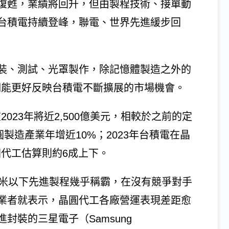
復甦，業績將回升，但由製程技術、接單動
台積電持續登峰，聯電、世界先進緩步回
裝、測試、光罩製作，除記憶體製造之外的
期能更好反映台積電不斷擴展的市場機會。
023年將近2,500億美元，相較於之前的定
晶圓製造產業年增近10%；2023年台積電在晶
圓代工估算則約6成上下。
奈米以下先進製程幾乎稱霸，在沒有競爭對手
業者就表示，晶圓代工各廠營運表現差距愈
封裝的三星電子（Samsung