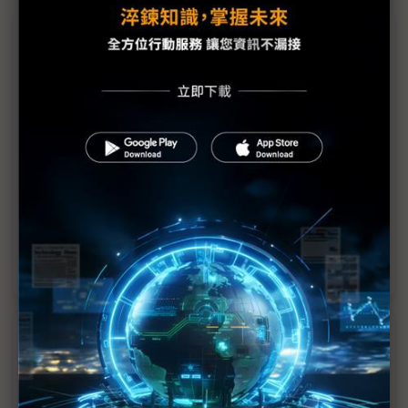
議題精選－IMID 2024精彩回顧
三星聚焦可捲式顯示器 中企搶攻三折機市場
5年內市佔從5%大增到超過50% LTPS LCD躍車用
顯示主流
SDC欲以OLED引領AI時代 面板耗電拚減半
IMID 2024先進顯示秀：Micro LED可延展如橡膠、
OLED電視能助眠
近７天熱門報導
MLCC訂單過熱、出貨比創高 村田示警全球AI基
建熱潮將趨緩