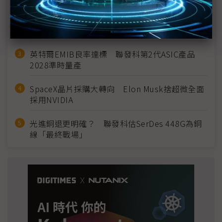
2027全年記憶體產能提前售罄 買家「祕而不
宣」只怕買不夠
英特爾EMIB良率達標 聯發科第2代ASIC產品
2028準時量產
SpaceX晶片採購大轉向 Elon Musk捨超微全面
採用NVIDIA
光進銅退更明確？ 聯發科估SerDes 448G為銅
線「最終戰場」