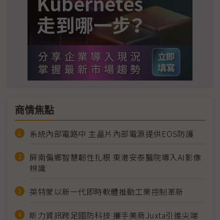
商情焦點
系統內部電路中 主晶片內部電源提供EOS防護
屏南偏鄉智慧韌性扎根 東港安泰醫院導入AI影像
辨識
英特蒙以新一代即時軟體推動工業控制革新
昕力資訊跨足國防科技 攜手美商Juxta引進尖端