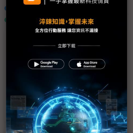
加入已選取到「關鍵字追蹤」
什麼是「關鍵字追蹤」
議題精選－IMID 2024精彩回顧
三星聚焦可捲式顯示器 中企搶攻三折機市場
5年內市佔從5%大增到超過50% LTPS LCD躍車用
顯示主流
SDC欲以OLED引領AI時代 面板耗電拚減半
IMID 2024先進顯示秀：Micro LED可延展如橡膠、
OLED電視能助眠