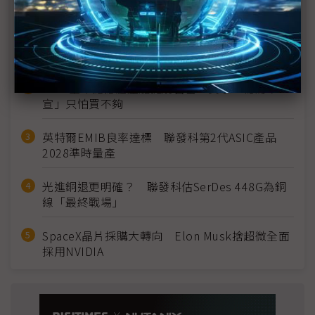
近７天熱門報導
MLCC訂單過熱、出貨比創高 村田示警全球AI基
建熱潮將趨緩
2027全年記憶體產能提前售罄 買家「祕而不
宣」只怕買不夠
英特爾EMIB良率達標 聯發科第2代ASIC產品
2028準時量產
光進銅退更明確？ 聯發科估SerDes 448G為銅
線「最終戰場」
SpaceX晶片採購大轉向 Elon Musk捨超微全面
採用NVIDIA