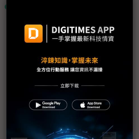
什麼是「關鍵字追蹤」
議題精選－第三代太陽能量產備戰
積水化學擬收購部分夏普堺工廠 生產PSC電池
與中廠互別苗頭 日本PSC電池專注薄膜技術
資源自主與技術優勢 日太陽能產業靠PSC找活路
鈣鈦礦太陽能量產起手式 台灣首座工廠已出貨
AMOLED、LCD妙喻鈣鈦礦與矽晶太陽能，產業應用
如何選對市場？
曾連續10年虧損 倉元投入新事業生產PSC
日本新創EneCoat宣布增資 跨入生產大型PSC