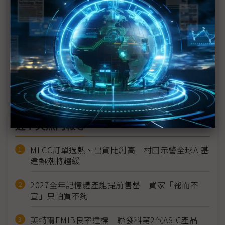
日本拚太陽能復興 150團體擬設PSC協議會
鈣鈦礦×電子紙 在共享單車上擦出什麼火花？
重量更輕、耐久20年的鈣鈦礦太陽能電池 愛信2030
年發售
近７天熱門報導
MLCC訂單過熱、出貨比創高 村田示警全球AI基
建熱潮將趨緩
2027全年記憶體產能提前售罄 買家「祕而不
宣」只怕買不夠
英特爾EMIB良率達標 聯發科第2代ASIC產品