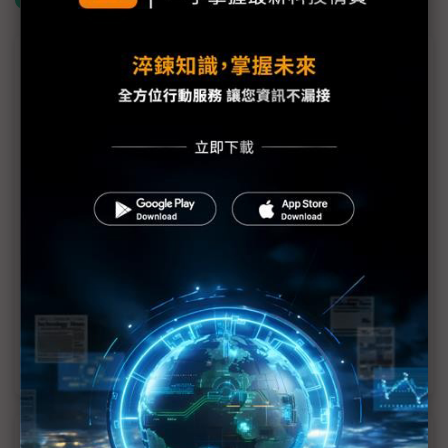
議題精選－SEMICON 2024論壇登場
化合物半導體與矽光子發展 異質整合成關鍵技術
GaN切入資料中心PSU成趨勢 IDM大廠多方競逐
兆元級AI商機浮現 三星、SK海力士HBM4各自出招
博通：EML技術將比矽光子更快進入市場
CoWoS封裝材料暢旺 華立2025營運續強
臻鼎首次參與SEMICON 談IC載板重要性日增
近７天熱門報導