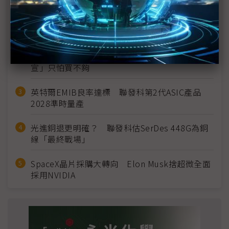
MLCC訂單過熱、出貨比創高 村田示警全球AI基
建熱潮將趨緩
2027全年記憶體產能提前售罄 買家「祕而不
宣」只怕買不夠
英特爾EMIB良率達標 聯發科第2代ASIC產品
2028準時量產
光進銅退更明確？ 聯發科估SerDes 448G為銅
線「最終戰場」
SpaceX晶片採購大轉向 Elon Musk捨超微全面
採用NVIDIA