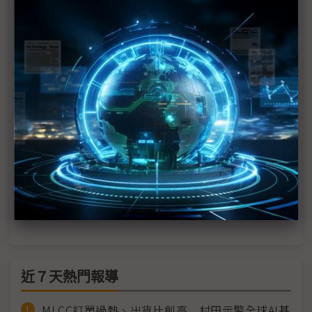
兆元級AI商機浮現 三星、SK海力士HBM4各自出招
臻鼎首次參與SEMICON 談IC載板重要性日增
SEMICON開幕冠蓋雲集 政府力推半導體、AI人才擴
大培育
SK海力士社長金柱善：功耗是AI發展最迫切的挑戰
精測：美系訂單醞釀中 2025年有望再攀升
瞄準AI新商機 鐳洋展示毫米波通訊測試方案
近７天熱門報導
MLCC訂單過熱、出貨比創高 村田示警全球AI基