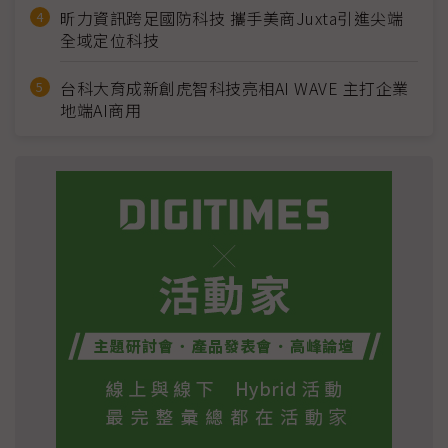
昕力資訊跨足國防科技 攜手美商Juxta引進尖端
全域定位科技
台科大育成新創虎智科技亮相AI WAVE 主打企業
地端AI商用