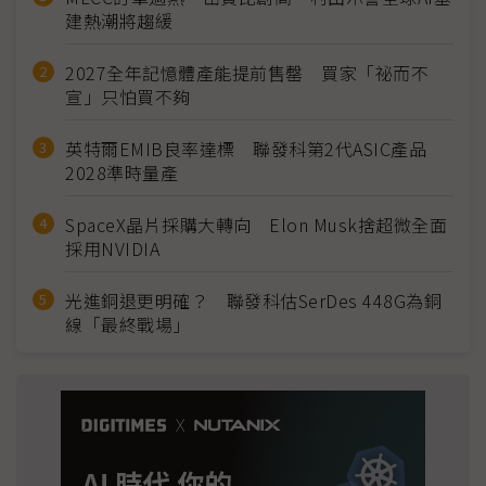
建熱潮將趨緩
2027全年記憶體產能提前售罄 買家「祕而不
宣」只怕買不夠
英特爾EMIB良率達標 聯發科第2代ASIC產品
2028準時量產
SpaceX晶片採購大轉向 Elon Musk捨超微全面
採用NVIDIA
光進銅退更明確？ 聯發科估SerDes 448G為銅
線「最終戰場」