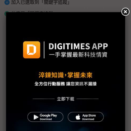
加入已選取到「關鍵字追蹤」
什麼是「關鍵字追蹤」
議題精選－SEMICON Taiwan 2024報導集
錦
SEMICON首設精密機械區 百家機械業者成神山後盾
全球目光聚焦台灣半導體 SEMICON首設美國專區
CoWoS封裝材料暢旺 華立2025營運續強
化合物半導體與矽光子發展 異質整合成關鍵技術
博通：EML技術將比矽光子更快進入市場
GaN切入資料中心PSU成趨勢 IDM大廠多方競逐
北方華創、盛美參展Semicon受矚 中微半導體缺席