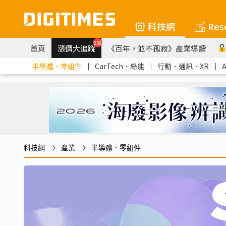
科技網
Res
259
首頁
漲價大追蹤
《百年，並不孤寂》產業導讀
半導體．零組件
｜
CarTech．綠能
｜
行動．通訊．XR
｜
科技網
產業
半導體．零組件