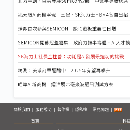
北方華創、盛美參展Semicon受矚 中微半導體缺席
兆元級AI商機浮現 三星、SK海力士HBM4各自出招
臻鼎首次參與SEMICON 談IC載板重要性日增
SEMICON開幕冠蓋雲集 政府力推半導體、AI人才
SK海力士社長金柱善：功耗是AI發展最迫切的挑戰
精測：美系訂單醞釀中 2025年有望再攀升
瞄準AI新商機 鐳洋展示毫米波通訊測試方案
關於我們
服務說明
著作權
隱私權
常見問題
|
|
|
|
|
首頁
科