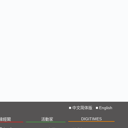
■
中文简体版
■
English
DIGITIMES
椽經閣
活動家