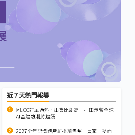
近７天熱門報導
MLCC訂單過熱、出貨比創高 村田示警全球
AI基建熱潮將趨緩
2027全年記憶體產能提前售罄 買家「祕而