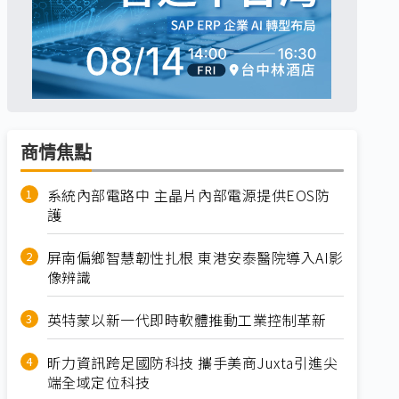
商情焦點
系統內部電路中 主晶片內部電源提供EOS防
護
屏南偏鄉智慧韌性扎根 東港安泰醫院導入AI影
像辨識
英特蒙以新一代即時軟體推動工業控制革新
昕力資訊跨足國防科技 攜手美商Juxta引進尖
端全域定位科技