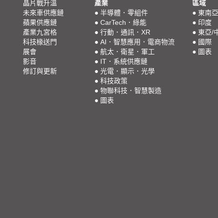
晶片戰升溫
產業
區域
未來車供應鏈
●
半導體．零組件
●
東南
蘋果供應鏈
●
CarTech．綠能
●
印度
產業九宮格
●
行動．通訊．XR
●
東亞/
科技椽送門
●
AI．智慧應用．電商物流
●
國際
展會
●
航太．衛星．軍工
●
圖表
影音
●
IT．系統供應鏈
修訂與更新
●
光電．顯示．光學
●
科技政策
●
物聯科技．智慧製造
●
圖表