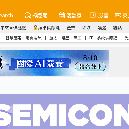
earch
椽經閣
活動家
影音
英
未來車供應鏈
蘋果供應鏈
產業
區域
議題
觀點
AI．智慧應用．電商物流
｜
航太．衛星．軍工
｜
IT．系統供應鏈
｜
光