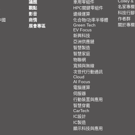
Colley &
議題
車用零組件
名家專欄
亞
觀點
HPC關鍵零組件
科技行腳
影音
邊緣運算
作者群
中國
商情
化合物/功率半導體
關於專欄
Green Tech
展會專區
EV Focus
新興科技
亞洲供應鏈
智慧製造
智慧家庭
物聯網
寬頻與無線
次世代行動通訊
Cloud
AI Focus
電腦運算
伺服器
行動裝置與應用
智慧穿戴
CarTech
IC設計
IC製造
顯示科技與應用