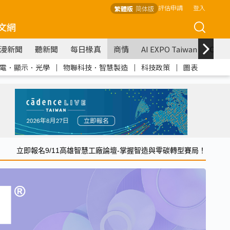
評估申請
登入
繁體版
简体版
文網
漫新聞
聽新聞
每日椽真
商情
AI EXPO Taiwan
COM
電．顯示．光學
｜
物聯科技．智慧製造
｜
科技政策
｜
圖表
立即報名9/11高雄智慧工廠論壇-掌握智造與零碳轉型賽局！