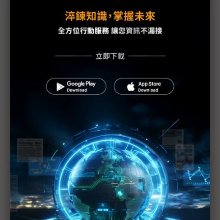
議題精選－從悟空反思台遊戲業
黑悟空爆紅引反思 台灣遊戲業優勢何在？
遊戲業全球化挑戰 跨域人才、在地化不易
《黑神話：悟空》銷售大爆發 改寫中國單機遊戲市
場格局
「遊戲科學」創造黑悟空傳奇 如何培養拒絕跳槽的
員工
近７天熱門報導
MLCC訂單過熱、出貨比創高 村田示警全球AI基
建熱潮將趨緩