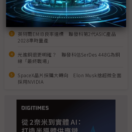
2027全年記憶體產能提前售罄 買家「祕而不
宣」只怕買不夠
英特爾EMIB良率達標 聯發科第2代ASIC產品
2028準時量產
光進銅退更明確？ 聯發科估SerDes 448G為銅
線「最終戰場」
SpaceX晶片採購大轉向 Elon Musk捨超微全面
採用NVIDIA