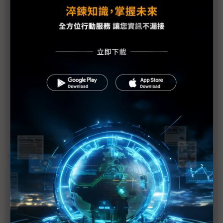
BMW大召回、福斯汽車關廠裁員 德國車廠怎麼了？
BMW耗時2年調查煞車問題 修復成本高達10億歐元
燃油車需求下滑 福斯計劃再關閉中國合資廠
中國傷害最大？ 德國汽車三巨頭組失落陣線
資優生也出包？ 德國汽車三巨頭轉型失方向
煞車系統問題影響 BMW全年盈利大幅下修
近７天熱門報導
MLCC訂單過熱、出貨比創高 村田示警全球AI基
建熱潮將趨緩