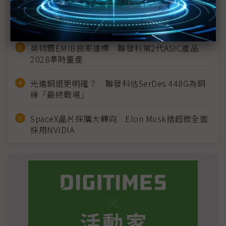
2027全年記憶體產能提前售罄 買家「祕而不
宣」只怕買不夠
英特爾EMIB良率達標 聯發科第2代ASIC產品
2028準時量產
光進銅退更明確？ 聯發科估SerDes 448G為銅
線「最終戰場」
SpaceX晶片採購大轉向 Elon Musk捨超微全面
採用NVIDIA