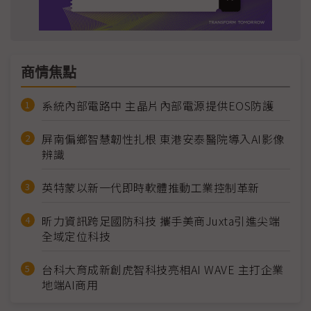
商情焦點
系統內部電路中 主晶片內部電源提供EOS防護
屏南偏鄉智慧韌性扎根 東港安泰醫院導入AI影像
辨識
英特蒙以新一代即時軟體推動工業控制革新
昕力資訊跨足國防科技 攜手美商Juxta引進尖端
全域定位科技
台科大育成新創虎智科技亮相AI WAVE 主打企業
地端AI商用