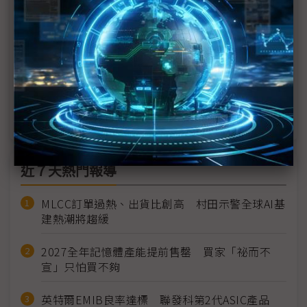
記憶體合約價4Q24漲幅趨緩 DDR5領頭起漲
4Q24進入產業淡季 MCU看向2025新品
台積電2026年市佔7成有望 聯電、世界、GF緩步回
升
近７天熱門報導
MLCC訂單過熱、出貨比創高 村田示警全球AI基
建熱潮將趨緩
2027全年記憶體產能提前售罄 買家「祕而不
宣」只怕買不夠
英特爾EMIB良率達標 聯發科第2代ASIC產品