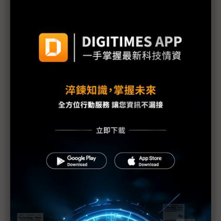
議題精選－4Q24景氣展望
美持續降息、大選觀望 4Q24汽車產業持平
Blackwell整軍待發 系統廠：4Q中下旬出貨
旺季雖遲但不會不到 供應鏈看好AI應用發酵
受惠兩大主力動能 鴻海4Q維持正成長
車用傳統旺季到來 台系供應鏈正向樂觀
中國「舊換新」補貼催急單 面板業4Q24平淡中添亮
點
Android手機SoC決戰倒數 AI應用成市場最大挑戰
展望4Q不如展望2025？ PC、網通、車用晶片等待
新契機