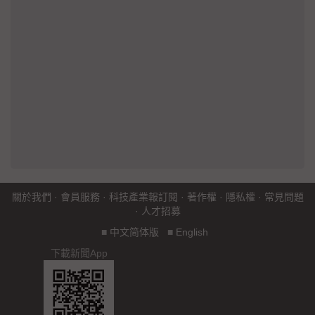
關於我們
·
會員服務
·
科技產業報訂閱
·
著作權
·
隱私權
·
常見問題
·
人才招募
■
中文简体版
■
English
下載新聞App