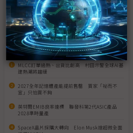
局與XR商機
從CES 2024面板多元面貌 預見電視、手機、汽車新
時代
近７天熱門報導
MLCC訂單過熱、出貨比創高 村田示警全球AI基
建熱潮將趨緩
2027全年記憶體產能提前售罄 買家「祕而不
宣」只怕買不夠
英特爾EMIB良率達標 聯發科第2代ASIC產品
2028準時量產
SpaceX晶片採購大轉向 Elon Musk捨超微全面