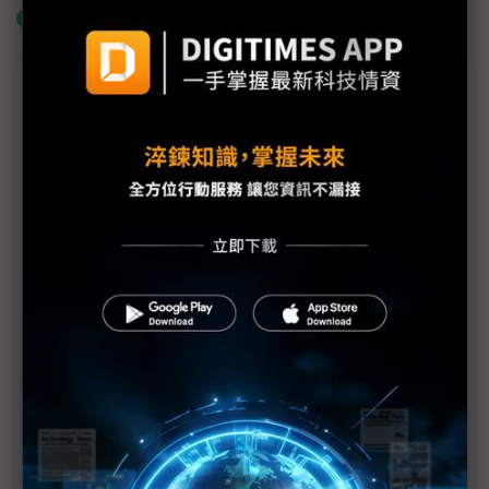
什麼是「關鍵字追蹤」
議題精選－電視、手機比輕薄
中國電視、手機「輕薄」搶市 榮耀、海信當心強敵
三星出招
興森科技拿下三星訂單 為全新超薄折疊機供應HDI
不讓蘋果專美於前 華為、三星續推新品搶市
OLED市場成長比預期更快 面板銷售預期上修2成
華為發表最薄、最大Mate XT三折機
折疊面板比輕薄 傳LGD採購黑色PDL助「瘦身」
專訪UBI Research創辦人李忠壎 解構韓中台面板競