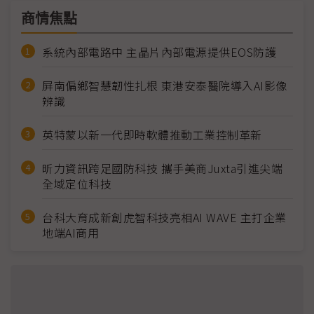
商情焦點
系統內部電路中 主晶片內部電源提供EOS防護
屏南偏鄉智慧韌性扎根 東港安泰醫院導入AI影像
辨識
英特蒙以新一代即時軟體推動工業控制革新
昕力資訊跨足國防科技 攜手美商Juxta引進尖端
全域定位科技
台科大育成新創虎智科技亮相AI WAVE 主打企業
地端AI商用