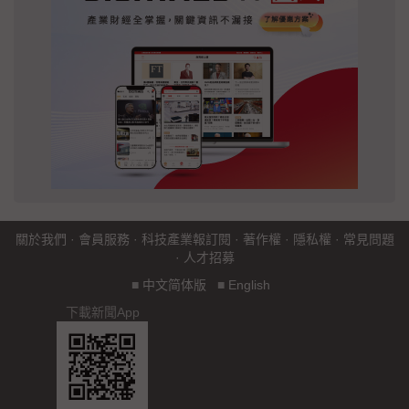
關於我們
·
會員服務
·
科技產業報訂閱
·
著作權
·
隱私權
·
常見問題
·
人才招募
■
中文简体版
■
English
下載新聞App