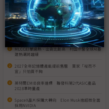
立場為何？
OpenAI洽談籌65億美元 估值上看1,500億美元
近７天熱門報導
MLCC訂單過熱、出貨比創高 村田示警全球AI基
建熱潮將趨緩
2027全年記憶體產能提前售罄 買家「祕而不
宣」只怕買不夠
英特爾EMIB良率達標 聯發科第2代ASIC產品
2028準時量產
SpaceX晶片採購大轉向 Elon Musk捨超微全面
採用NVIDIA