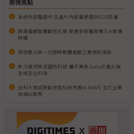
商情焦點
系統內部電路中 主晶片內部電源提供EOS防護
屏南偏鄉智慧韌性扎根 東港安泰醫院導入AI影像
辨識
英特蒙以新一代即時軟體推動工業控制革新
昕力資訊跨足國防科技 攜手美商Juxta引進尖端
全域定位科技
台科大育成新創虎智科技亮相AI WAVE 主打企業
地端AI商用