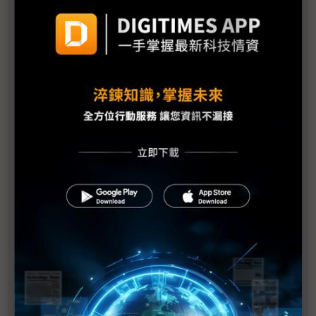
OpenAI內外夾擊 與創辦初衷日益分化
Sam Altman要求蓋36座晶圓廠 台積電高層稱異想
天開
OpenAI估2024年虧損50億美元 蘋果退出新一輪融
資
OpenAI向美提議建多座大資料中心 能源公司高層：
可行性不高
Sam Altman否認配股傳聞 OpenAI是否轉型成謎
OpenAI高層異動頻繁 Sam Altman稱與公司重組無
關
OpenAI再掀人事異動 CTO等3名技術主管離職
呼籲監管AI卻反對加州法案 OpenAI、Altman各自