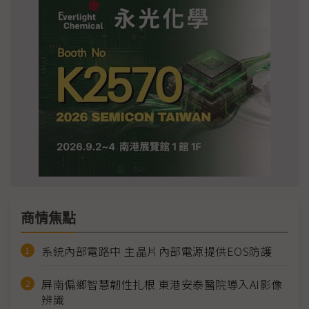
商情焦點
系統內部電路中 主晶片內部電源提供EOS防護
屏南偏鄉智慧韌性扎根 東港安泰醫院導入AI影像
辨識