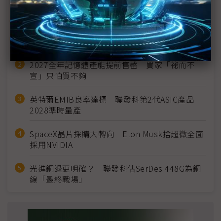
近７天熱門報導
MLCC訂單過熱、出貨比創高 村田示警全球AI基
建熱潮將趨緩
2027全年記憶體產能提前售罄 買家「祕而不
宣」只怕買不夠
英特爾EMIB良率達標 聯發科第2代ASIC產品
2028準時量產
SpaceX晶片採購大轉向 Elon Musk捨超微全面
採用NVIDIA
光進銅退更明確？ 聯發科估SerDes 448G為銅
線「最終戰場」