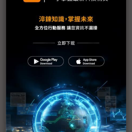
美無人機團接連訪台 閉門合作會議究竟談了什麼？
台美無人機合作接棒 奧克拉荷馬州有望成台廠測試
基地
無人機聯盟爭取國際訂單 目標4年10倍成長
漢翔領軍無人機聯盟 攜長榮航、中光電等7家爭取
國際合作
目標無人機非紅供應鏈領導地位 政府發豪語要當亞
洲第一
鎖定無人機「非紅供應鏈」 亞利桑那州來台結盟
航太斷鏈衝擊2Q表現 漢翔美國設廠底定