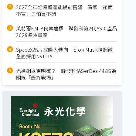
2027全年記憶體產能提前售罄 買家「祕而
不宣」只怕買不夠
英特爾EMIB良率達標 聯發科第2代ASIC產品
2028準時量產
SpaceX晶片採購大轉向 Elon Musk捨超微
全面採用NVIDIA
光進銅退更明確？ 聯發科估SerDes 448G為
銅線「最終戰場」