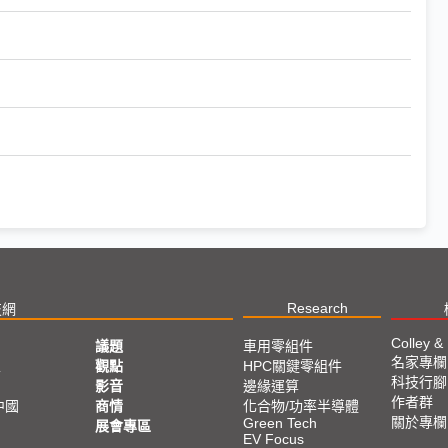
Research
技網
Colley &
議題
車用零組件
名家專欄
亞
觀點
HPC關鍵零組件
科技行腳
影音
邊緣運算
作者群
中國
商情
化合物/功率半導體
關於專欄
Green Tech
展會專區
EV Focus