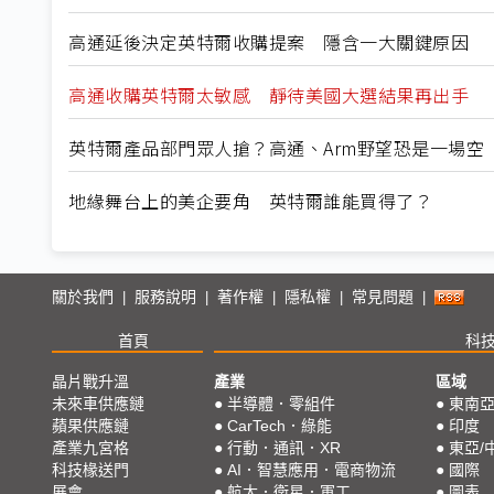
高通延後決定英特爾收購提案 隱含一大關鍵原因
高通收購英特爾太敏感 靜待美國大選結果再出手
英特爾產品部門眾人搶？高通、Arm野望恐是一場空
地緣舞台上的美企要角 英特爾誰能買得了？
關於我們
服務說明
著作權
隱私權
常見問題
|
|
|
|
|
首頁
科
晶片戰升溫
產業
區域
未來車供應鏈
●
半導體．零組件
●
東南
蘋果供應鏈
●
CarTech．綠能
●
印度
產業九宮格
●
行動．通訊．XR
●
東亞/
科技椽送門
●
AI．智慧應用．電商物流
●
國際
展會
●
航太．衛星．軍工
●
圖表