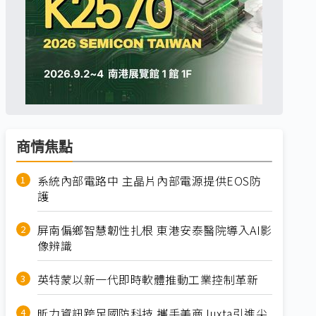
商情焦點
系統內部電路中 主晶片內部電源提供EOS防
護
屏南偏鄉智慧韌性扎根 東港安泰醫院導入AI影
像辨識
英特蒙以新一代即時軟體推動工業控制革新
昕力資訊跨足國防科技 攜手美商Juxta引進尖