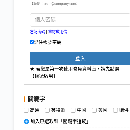
【範例：user@company.com】
忘記密碼
|
重寄啟用信
記住帳號密碼
登入
★ 若您是第一次使用會員資料庫，請先點選
【帳號啟用】
關鍵字
高通
英特爾
中國
美國
購併
加入已選取到「關鍵字追蹤」