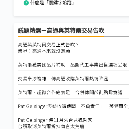
什麼是「關鍵字追蹤」
議題精選－高通與英特爾交易告吹
高通與英特爾交易正式告吹？
業界：高通本來就沒意願
英特爾獲美國晶片補助 晶圓代工事業出售選項受限
交易牽涉複雜 傳高通收購英特爾熱情降溫
英特爾、超微合作底氣足 合併傳聞卻亂點鴛鴦譜
Pat Gelsinger表態收購傳聞「不負責任」 英特
Pat Gelsinger 傳11月來台見魏哲家
台積取消英特爾折扣傳言太荒唐