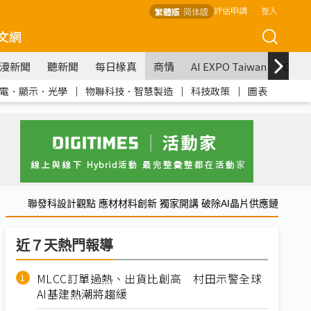
評估申請
登入
繁體版
简体版
文網
漫新聞
聽新聞
每日椽真
商情
AI EXPO Taiwan
COM
電．顯示．光學
｜
物聯科技．智慧製造
｜
科技政策
｜
圖表
聯發科設計觀點 應材材料創新 獨家開講 破除AI晶片供應鏈
近７天熱門報導
MLCC訂單過熱、出貨比創高 村田示警全球
AI基建熱潮將趨緩