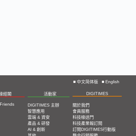
■
中文简体版
■
English
DIGITIMES
椽經閣
活動家
 Friends
DIGITIMES 主辦
關於我們
智慧應用
會員服務
雲端 & 資安
科技椽送門
產品 & 研發
科技產業報訂閱
AI & 創新
訂閱DIGITIMES行動版
其他
整合行銷服務