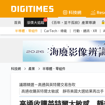
科技網
Res
259
首頁
漲價大追蹤
《百年，並不孤寂》產業導讀
半導體．零組件
｜
CarTech．綠能
｜
行動．通訊．XR
｜
科技網
產業
半導體．零組件
議題精選－高通與英特爾交易告吹
高通收購英特爾太敏感 靜