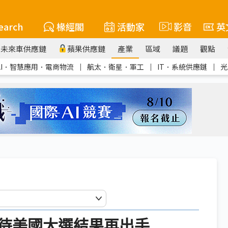
earch
椽經閣
活動家
影音
英
未來車供應鏈
蘋果供應鏈
產業
區域
議題
觀點
AI．智慧應用．電商物流
｜
航太．衛星．軍工
｜
IT．系統供應鏈
｜
光
待美國大選結果再出手