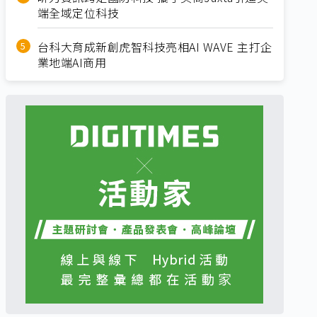
端全域定位科技
台科大育成新創虎智科技亮相AI WAVE 主打企
業地端AI商用