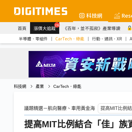
科技網
Res
259
首頁
漲價大追蹤
《百年，並不孤寂》產業導讀
半導體．零組件
｜
CarTech．綠能
｜
行動．通訊．XR
｜
科技網
產業
CarTech．綠能
議題精選－航向醫療、車用黃金海
提高MIT比例結合「佳」族