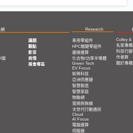
Research
技網
Colley &
議題
車用零組件
名家專欄
亞
觀點
HPC關鍵零組件
科技行腳
影音
邊緣運算
作者群
中國
商情
化合物/功率半導體
關於專欄
Green Tech
展會專區
EV Focus
新興科技
亞洲供應鏈
智慧製造
智慧家庭
物聯網
寬頻與無線
次世代行動通訊
Cloud
AI Focus
電腦運算
伺服器