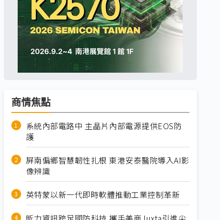
商情焦點
系統內部電路中 主晶片內部電源提供EOS防
護
屏南偏鄉智慧韌性扎根 東港安泰醫院導入AI影
像辨識
英特蒙以新一代即時軟體推動工業控制革新
昕力資訊跨足國防科技 攜手美商Juxta引進尖