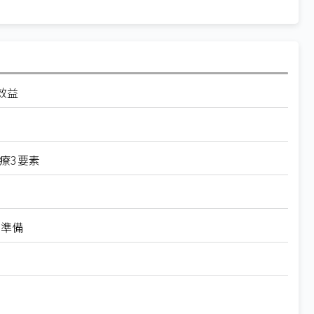
效益
療3要素
有準備