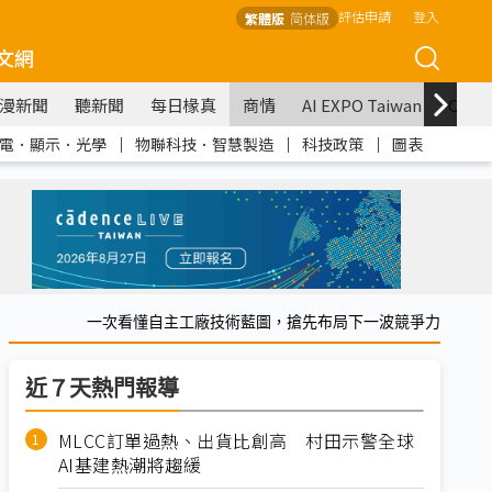
評估申請
登入
繁體版
简体版
文網
漫新聞
聽新聞
每日椽真
商情
AI EXPO Taiwan
COM
電．顯示．光學
｜
物聯科技．智慧製造
｜
科技政策
｜
圖表
一次看懂自主工廠技術藍圖，搶先布局下一波競爭力
近７天熱門報導
MLCC訂單過熱、出貨比創高 村田示警全球
AI基建熱潮將趨緩