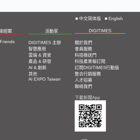
■
中文简体版
■
English
DIGITIMES
椽經閣
活動家
 Friends
DIGITIMES 主辦
關於我們
智慧應用
會員服務
雲端 & 資安
科技椽送門
產品 & 研發
科技產業報訂閱
AI & 創新
訂閱DIGITIMES行動版
其他
整合行銷服務
AI EXPO Taiwan
人才招募
聯絡我們
下載新聞App