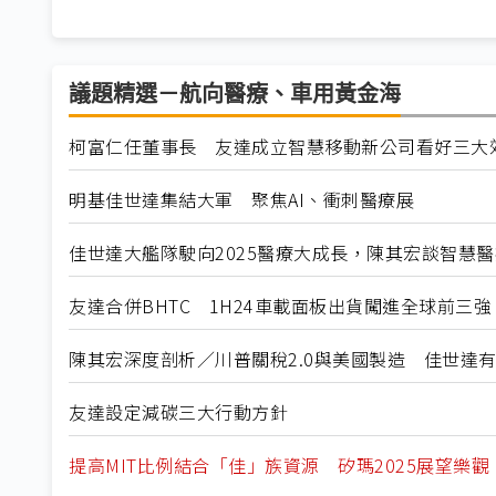
議題精選－航向醫療、車用黃金海
柯富仁任董事長 友達成立智慧移動新公司看好三大
明基佳世達集結大軍 聚焦AI、衝刺醫療展
佳世達大艦隊駛向2025醫療大成長，陳其宏談智慧醫
友達合併BHTC 1H24車載面板出貨闖進全球前三強
陳其宏深度剖析／川普關稅2.0與美國製造 佳世達
友達設定減碳三大行動方針
提高MIT比例結合「佳」族資源 矽瑪2025展望樂觀