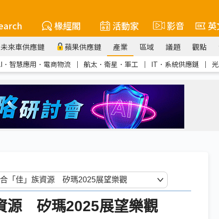
earch
椽經閣
活動家
影音
英
未來車供應鏈
蘋果供應鏈
產業
區域
議題
觀點
AI．智慧應用．電商物流
｜
航太．衛星．軍工
｜
IT．系統供應鏈
｜
光
資源 矽瑪2025展望樂觀