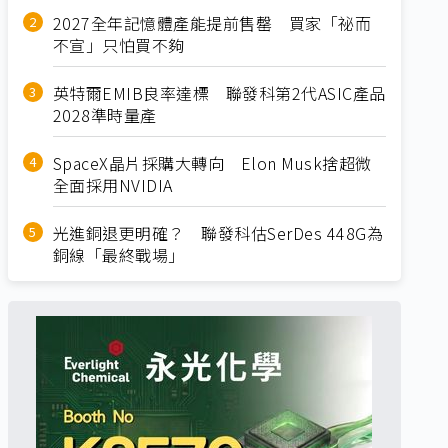
2027全年記憶體產能提前售罄 買家「祕而
不宣」只怕買不夠
英特爾EMIB良率達標 聯發科第2代ASIC產品
2028準時量產
SpaceX晶片採購大轉向 Elon Musk捨超微
全面採用NVIDIA
光進銅退更明確？ 聯發科估SerDes 448G為
銅線「最終戰場」