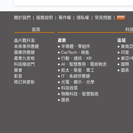
關於我們
服務說明
著作權
隱私權
常見問題
|
|
|
|
|
首頁
科
晶片戰升溫
產業
區域
未來車供應鏈
●
半導體．零組件
●
東南
蘋果供應鏈
●
CarTech．綠能
●
印度
產業九宮格
●
行動．通訊．XR
●
東亞/
科技椽送門
●
AI．智慧應用．電商物流
●
國際
展會
●
航太．衛星．軍工
●
圖表
影音
●
IT．系統供應鏈
修訂與更新
●
光電．顯示．光學
●
科技政策
●
物聯科技．智慧製造
●
圖表