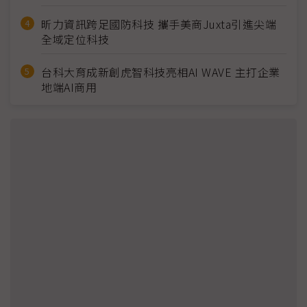
昕力資訊跨足國防科技 攜手美商Juxta引進尖端
全域定位科技
台科大育成新創虎智科技亮相AI WAVE 主打企業
地端AI商用