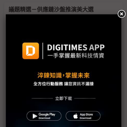
議題精選－供應鏈沙盤推演美大選
美大選牽動台積、英特爾命運
半導體鏈沙盤推演選後四大效應
美大選前關頭 共和黨廢晶片法一說掀譁然
川普2.0否定晶片法 如何看？
川普若入主白宮 國發會：台商將加速移動
EV需求放緩、美大選變數 南韓電池三雄調整策略
美選後新局勢 擷發楊健盟：台半導體契機與國際合
作
美大選在即廠商各有盤算 明年上半PC淡季不淡？