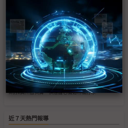
Tesla不受大選影響 攜LGES投入美LFP自製
矽谷政治罕見湧動 Musk、Gelsinger僅冰山一角
前後直指台灣半導體 川普、范斯不同調
晶片法力捍專業性 Gelsinger憂新政府損及補貼
川普猛批晶片法、未點名台積電 提以關稅取代所得
稅
美國總統大選走向難測？ 聯想不猜、導入AI為正解
Musk與川普共舞 供應鏈心情如吊桶打水
近７天熱門報導