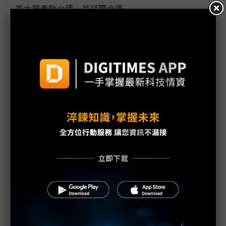
美大選牽動台積、英特爾命運
半導體鏈沙盤推演選後四大效應
美大選前關頭 共和黨廢晶片法一說掀譁然
川普2.0否定晶片法 如何看？
川普若入主白宮 國發會：台商將加速移動
EV需求放緩、美大選變數 南韓電池三雄調整策略
美選後新局勢 擷發楊健盟：台半導體契機與國際合
作
美大選在即廠商各有盤算 明年上半PC淡季不淡？
Tesla不受大選影響 攜LGES投入美LFP自製
矽谷政治罕見湧動 Musk、Gelsinger僅冰山一角