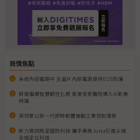
商情焦點
系統內部電路中 主晶片內部電源提供EOS防護
屏南偏鄉智慧韌性扎根 東港安泰醫院導入AI影像
辨識
英特蒙以新一代即時軟體推動工業控制革新
昕力資訊跨足國防科技 攜手美商Juxta引進尖端
全域定位科技