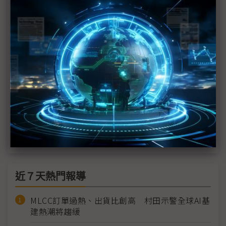
前後直指台灣半導體 川普、范斯不同調
晶片法力捍專業性 Gelsinger憂新政府損及補貼
川普猛批晶片法、未點名台積電 提以關稅取代所得
稅
美國總統大選走向難測？ 聯想不猜、導入AI為正解
Musk與川普共舞 供應鏈心情如吊桶打水
近７天熱門報導
MLCC訂單過熱、出貨比創高 村田示警全球AI基
建熱潮將趨緩