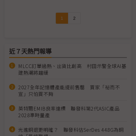
1
2
近７天熱門報導
MLCC訂單過熱、出貨比創高 村田示警全球AI基
建熱潮將趨緩
2027全年記憶體產能提前售罄 買家「祕而不
宣」只怕買不夠
英特爾EMIB良率達標 聯發科第2代ASIC產品
2028準時量產
光進銅退更明確？ 聯發科估SerDes 448G為銅