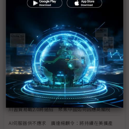
白宮監管AI力道恐減弱 州政府角色吃重
川普料邀Musk入閣 對旗下SpaceX、X平台是利是
弊？
美經貿政策若轉向 將加劇全球經濟零碎化
川普勝選衝擊AI產業？伺服器供應鏈研擬備案
半導體是成就AI的磐石 盧超群：川普放話是不懂台
灣的好
川普強勢回歸 童子賢：「新三大主義」興起
川習貿易戰2.0將過招 聚焦中國如何因應高關稅
AI伺服器供不應求 廣達楊麒令：將持續在美擴產