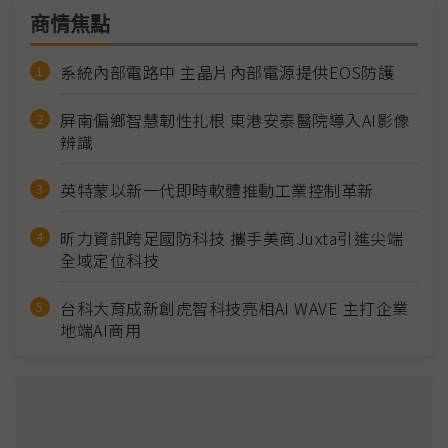
商情焦點
系統內部電路中 主晶片內部電源提供EOS防護
屏南偏鄉智慧韌性扎根 東港安泰醫院導入AI影像
辨識
英特蒙以新一代即時軟體推動工業控制革新
昕力資訊跨足國防科技 攜手美商Juxta引進尖端
全域定位科技
台科大育成新創虎智科技亮相AI WAVE 主打企業
地端AI商用