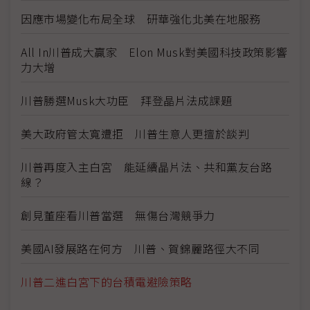
因應市場變化布局全球 研華強化北美在地服務
All In川普成大贏家 Elon Musk對美國科技政策影響
力大增
川普勝選Musk大功臣 拜登晶片法成課題
美大政府管太寬遭拒 川普生意人更擅於談判
川普再度入主白宮 能延續晶片法、共和黨友台路
線？
創見董座看川普當選 無傷台灣競爭力
美國AI發展路在何方 川普、賀錦麗路徑大不同
川普二進白宮下的台積電避險策略