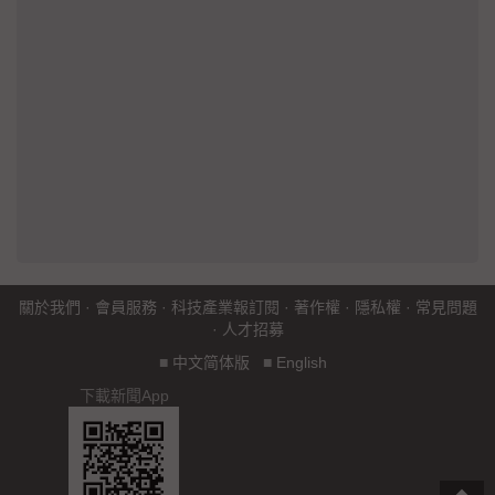
關於我們
·
會員服務
·
科技產業報訂閱
·
著作權
·
隱私權
·
常見問題
·
人才招募
■
中文简体版
■
English
下載新聞App