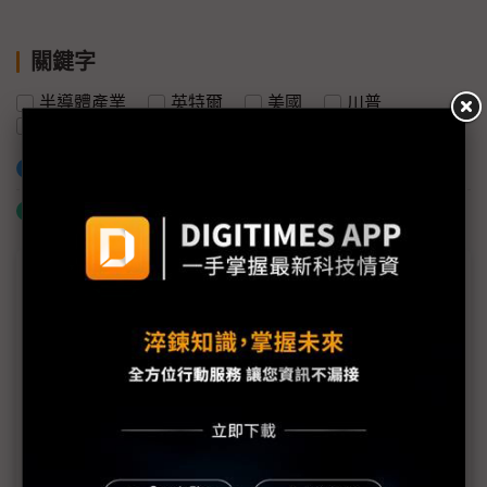
關鍵字
半導體產業
英特爾
美國
川普
白宮
台積電
加入已選取到「關鍵字追蹤」
什麼是「關鍵字追蹤」
議題精選－供應鏈看川普回歸
川普什麼都敢要 經長：台積2奈米終究會去美國
晶片流入華為恐損信任 台灣關鍵技術管制待檢討？
中國內憂外患問題不斷 台商出走與關廠情勢恐擴大
川普2.0襲來 美國科技產業5大觀察焦點