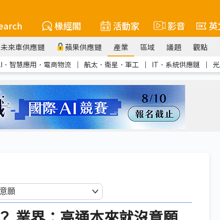
earch
椽經閣
活動家
影音
英
未來車供應鏈
蘋果供應鏈
產業
區域
議題
觀點
AI．智慧應用．電商物流
｜
航太．衛星．軍工
｜
IT．系統供應鏈
｜
光
？ 業界：高通本來就沒意願