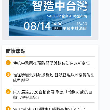
商情焦點
傳統中醫藥在預防醫學與數位健康的新定位
從經驗驅動到數據驅動 智穎智能以AI翻轉射出
成型製程
東方馬達2026自動化展 聚焦「恰到好處的自
動化提案專家」
Swagelok ALD閥件升級版亮相SEMICON