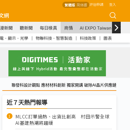
評估申請
登入
繁體版
简体版
文網
漫新聞
聽新聞
每日椽真
商情
AI EXPO Taiwan
COM
電．顯示．光學
｜
物聯科技．智慧製造
｜
科技政策
｜
圖表
聯發科設計觀點 應材材料創新 獨家開講 破除AI晶片供應鏈
近７天熱門報導
MLCC訂單過熱、出貨比創高 村田示警全球
AI基建熱潮將趨緩