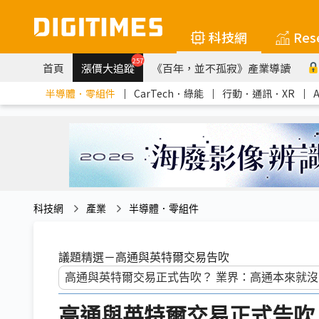
科技網
Res
257
首頁
漲價大追蹤
《百年，並不孤寂》產業導讀
半導體．零組件
｜
CarTech．綠能
｜
行動．通訊．XR
｜
科技網
產業
半導體．零組件
議題精選－高通與英特爾交易告吹
高通與英特爾交易正式告吹