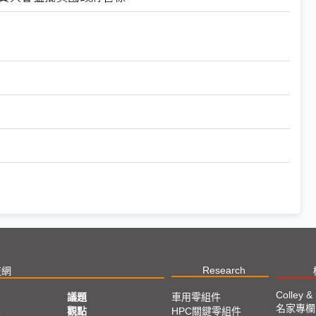
Research
技網
Colley &
議題
車用零組件
名家專欄
亞
觀點
HPC關鍵零組件