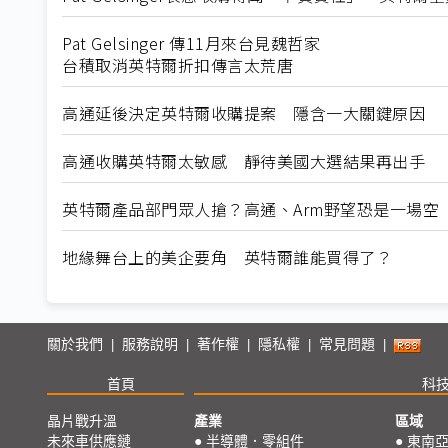
Pat Gelsinger 傳11月來台見魏哲家
台積取消英特爾折扣傳言太荒唐
高通延後決定英特爾收購提案 隱含一大關鍵原因
高通收購英特爾太敏感 靜待美國大選結果再出手
英特爾產品部門眾人搶？高通、Arm野望恐是一場空
地緣舞台上的美企要角 英特爾誰能買得了？
關於我們
服務說明
著作權
隱私權
常見問題
|
|
|
|
|
首頁
科
晶片戰升溫
產業
區域
未來車供應鏈
●
半導體．零組件
●
東南