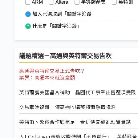
ARM
Altera
半導體產業
英特爾
加入已選取到「關鍵字追蹤」
什麼是「關鍵字追蹤」
議題精選－高通與英特爾交易告吹
高通與英特爾交易正式告吹？
業界：高通本來就沒意願
英特爾獲美國晶片補助 晶圓代工事業出售選項受限
交易牽涉複雜 傳高通收購英特爾熱情降溫
英特爾、超微合作底氣足 合併傳聞卻亂點鴛鴦譜
Pat Gelsinger表態收購傳聞「不負責任」 英特