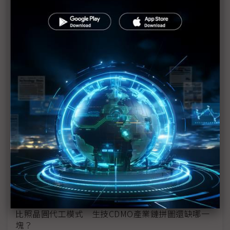
三星步行輔助機器人終於商用 進軍醫療產業B2B市
場
友達耘康切入中醫市場 可攜式脈波儀亮相
滙嘉健康獨創生理監測技術 攜手聯發科打造GenAI
照護服務
英業達葉國一：生技業很多「富」國神山
聯華神通50年 苗豐強：面對產業變化、台灣可以做
更多
產業薪資不到位 台灣逾6萬職缺沒人要做
長庚、秀傳展AI醫療成果 盼做護國神山「登山口」
比照晶圓代工模式 生技CDMO產業鏈拼圖還缺哪一
塊？