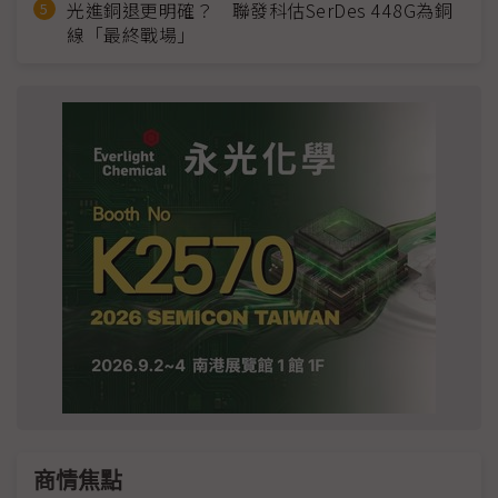
光進銅退更明確？ 聯發科估SerDes 448G為銅
線「最終戰場」
商情焦點