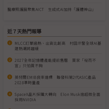
醫療照護展聚焦AICT 生成式AI加持「護體神山」
近７天熱門報導
MLCC訂單過熱、出貨比創高 村田示警全球AI基
建熱潮將趨緩
2027全年記憶體產能提前售罄 買家「祕而不
宣」只怕買不夠
英特爾EMIB良率達標 聯發科第2代ASIC產品
2028準時量產
SpaceX晶片採購大轉向 Elon Musk捨超微全面
採用NVIDIA