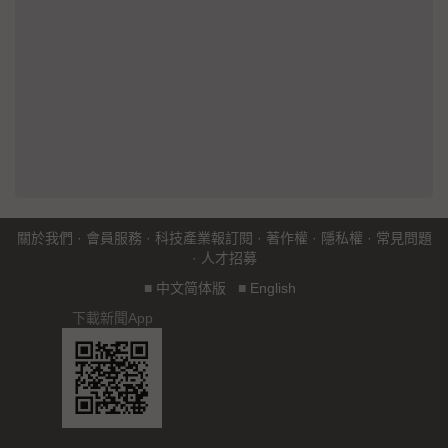
關於我們
·
會員服務
·
科技產業報訂閱
·
著作權
·
隱私權
·
常見問題
·
人才招募
■
中文简体版
■
English
下載新聞App