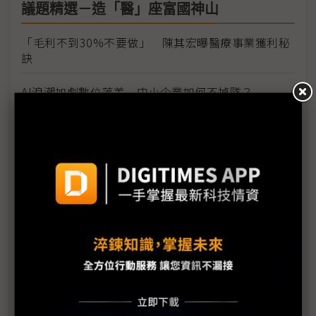
議題精選－造「醫」座富國神山
「毛利不到30%不要做」 陳其宏曝醫療事業獲利秘
訣
AI浪潮加劇數位落差 中小企業如何不掉隊？
佳世達陳其宏：健康產業商機龐大 但要用對方法
群創鼓勵內部創業 IAS冒出頭
顯示器廠商衝醫療沒在客氣 2025年成長兩位數起跳
智慧醫療台灣仍大有可為 模組到解方處處有台廠身
影
Tim Cook強調發展AI隱私不可少 醫療健康是蘋果最
大成就