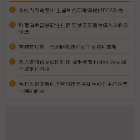
系統內部電路中 主晶片內部電源提供EOS防護
屏南偏鄉智慧韌性扎根 東港安泰醫院導入AI影像
辨識
英特蒙以新一代即時軟體推動工業控制革新
昕力資訊跨足國防科技 攜手美商Juxta引進尖端
全域定位科技
台科大育成新創虎智科技亮相AI WAVE 主打企業
地端AI商用