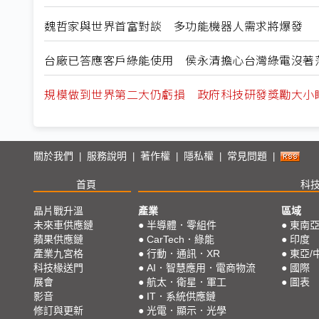
魏哲家與世界首富對談 多功能機器人需求將爆發
台廠已答應客戶綠能使用 侯永清擔心台灣綠電沒著
規模做到世界第二大仍虧損 政府科技研發獎勵大小
關於我們
服務說明
著作權
隱私權
常見問題
|
|
|
|
|
首頁
科
晶片戰升溫
產業
區域
未來車供應鏈
●
半導體．零組件
●
東南
蘋果供應鏈
●
CarTech．綠能
●
印度
產業九宮格
●
行動．通訊．XR
●
東亞/
科技椽送門
●
AI．智慧應用．電商物流
●
國際
展會
●
航太．衛星．軍工
●
圖表
影音
●
IT．系統供應鏈
修訂與更新
●
光電．顯示．光學