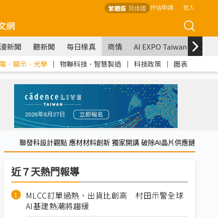
評估申請
登入
繁體版
简体版
文網
漫新聞
聽新聞
每日椽真
商情
AI EXPO Taiwan
COM
電．顯示．光學
｜
物聯科技．智慧製造
｜
科技政策
｜
圖表
聯發科設計觀點 應材材料創新 獨家開講 破除AI晶片供應鏈
近７天熱門報導
MLCC訂單過熱、出貨比創高 村田示警全球
AI基建熱潮將趨緩