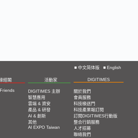
■
中文简体版
■
English
DIGITIMES
椽經閣
活動家
 Friends
DIGITIMES 主辦
關於我們
智慧應用
會員服務
雲端 & 資安
科技椽送門
產品 & 研發
科技產業報訂閱
AI & 創新
訂閱DIGITIMES行動版
其他
整合行銷服務
AI EXPO Taiwan
人才招募
聯絡我們