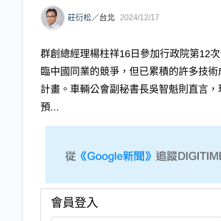
莊衍松
／
台北
2024/12/17
群創總經理楊柱祥16日參加行政院第12
臨中國同業的競爭，但已累積的許多技術成
計畫。車輛公會副秘書長吳智魁則直言，
預...
會員登入