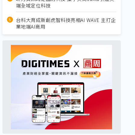
端全域定位科技
台科大育成新創虎智科技亮相AI WAVE 主打企
業地端AI商用