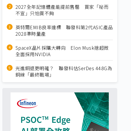
2027全年記憶體產能提前售罄 買家「祕而
不宣」只怕買不夠
英特爾EMIB良率達標 聯發科第2代ASIC產品
2028準時量產
SpaceX晶片採購大轉向 Elon Musk捨超微
全面採用NVIDIA
光進銅退更明確？ 聯發科估SerDes 448G為
銅線「最終戰場」