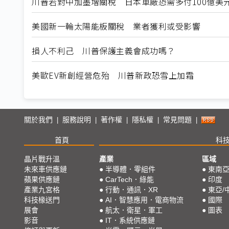
川普若對中加墨增關稅 日本車廠恐需多付100億美
美國新一輪太陽能板關稅 業者獲利或受影響
損人不利己 川普保護主義會成功嗎？
美歐EV新創經營危殆 川普新政恐雪上加霜
關於我們
服務說明
著作權
隱私權
常見問題
|
|
|
|
|
首頁
科
晶片戰升溫
產業
區域
未來車供應鏈
●
半導體．零組件
●
東南
蘋果供應鏈
●
CarTech．綠能
●
印度
產業九宮格
●
行動．通訊．XR
●
東亞/
科技椽送門
●
AI．智慧應用．電商物流
●
國際
展會
●
航太．衛星．軍工
●
圖表
影音
●
IT．系統供應鏈