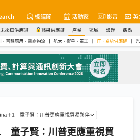
earch
椽經閣
活動家
影音
英
未來車供應鏈
蘋果供應鏈
產業
區域
議題
觀點
AI．智慧應用．電商物流
｜
航太．衛星．軍工
｜
IT．系統供應鏈
｜
光
＋1 童子賢：川普更應重視貿