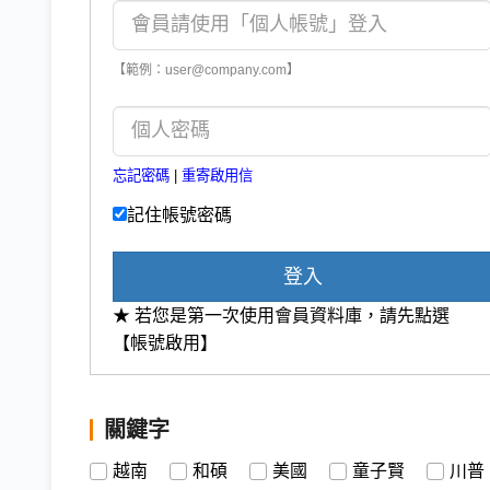
【範例：user@company.com】
忘記密碼
|
重寄啟用信
記住帳號密碼
登入
★ 若您是第一次使用會員資料庫，請先點選
【帳號啟用】
關鍵字
越南
和碩
美國
童子賢
川普