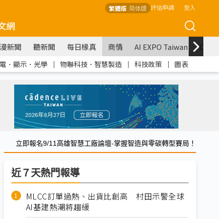
評估申請
登入
繁體版
简体版
文網
漫新聞
聽新聞
每日椽真
商情
AI EXPO Taiwan
COM
電．顯示．光學
｜
物聯科技．智慧製造
｜
科技政策
｜
圖表
立即報名9/11高雄智慧工廠論壇-掌握智造與零碳轉型賽局！
近７天熱門報導
MLCC訂單過熱、出貨比創高 村田示警全球
AI基建熱潮將趨緩