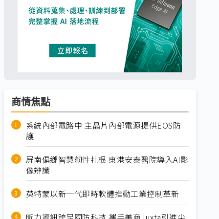
商情焦點
系統內部電路中 主晶片內部電源提供EOS防
護
屏南偏鄉智慧韌性扎根 東港安泰醫院導入AI影
像辨識
英特蒙以新一代即時軟體推動工業控制革新
昕力資訊跨足國防科技 攜手美商Juxta引進尖