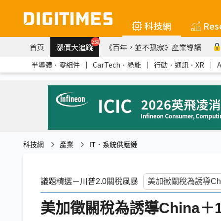
科技網
Res
259
首頁
漲價大追蹤
《百年，並不孤寂》產業導讀
半導體．零組件
｜
CarTech．綠能
｜
行動．通訊．XR
｜
科技網
產業
IT．系統供應鏈
議題精選－川普2.0關稅風暴
美加徵關稅為誘導China