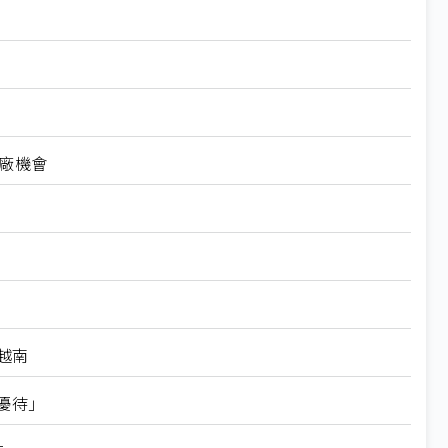
廠機會
越南
優待」