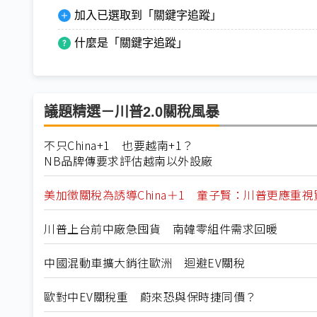
加入已選取到「關鍵字追蹤」
什麼是「關鍵字追蹤」
議題精選－川普2.0關稅風暴
不只China+1 也要越南+1？
NB品牌傳要求評估越南以外設廠
美加徵關稅為誘導China＋1 童子賢：川普更應重
川普上台前中廠急囤貨 南韓零組件需求回暖
中國混動車擴大銷往歐洲 迴避EV關稅
歐對中EV關稅重 蔚來恐與保時捷同價？