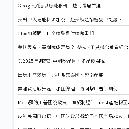
Google加速供應鏈移轉 越南躍居首選
美對中太陽能料源加稅 赴美製造卻遭甕中捉鱉？
日首相顧問：日企應警覺供應鏈重組
美國製造、高關稅成定局？ 機械、工具機公會看好台
美2025年調高對中國矽晶圓、多晶矽關稅
因應川普效應 兆利擴充泰國、越南產能
美加貿易戰升溫 加國總理：將回擊川普新關稅
Meta預防川普關稅政策 傳擬將過半Quest產能轉至
反制美國再出招 中國財政部擬給予本國產品20%「