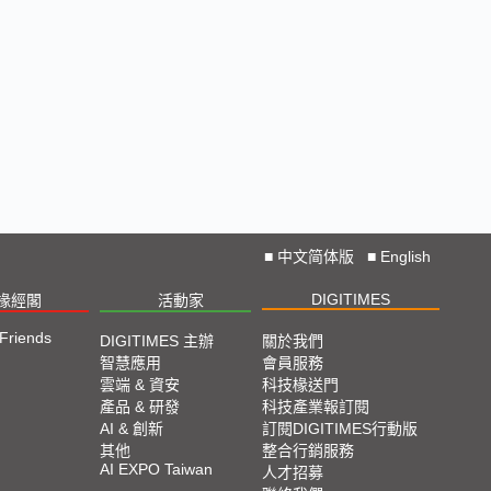
■
中文简体版
■
English
DIGITIMES
椽經閣
活動家
 Friends
DIGITIMES 主辦
關於我們
智慧應用
會員服務
雲端 & 資安
科技椽送門
產品 & 研發
科技產業報訂閱
AI & 創新
訂閱DIGITIMES行動版
其他
整合行銷服務
AI EXPO Taiwan
人才招募