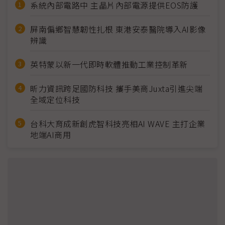
系統內部電路中 主晶片內部電源提供EOS防護
屏南偏鄉智慧韌性扎根 東港安泰醫院導入AI影像
辨識
英特蒙以新一代即時軟體推動工業控制革新
昕力資訊跨足國防科技 攜手美商Juxta引進尖端
全域定位科技
台科大育成新創虎智科技亮相AI WAVE 主打企業
地端AI商用