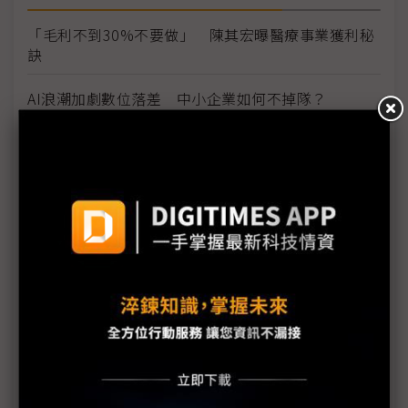
「毛利不到30%不要做」 陳其宏曝醫療事業獲利秘
訣
AI浪潮加劇數位落差 中小企業如何不掉隊？
佳世達陳其宏：健康產業商機龐大 但要用對方法
群創鼓勵內部創業 IAS冒出頭
顯示器廠商衝醫療沒在客氣 2025年成長兩位數起跳
智慧醫療台灣仍大有可為 模組到解方處處有台廠身
影
Tim Cook強調發展AI隱私不可少 醫療健康是蘋果最
大成就
三星步行輔助機器人終於商用 進軍醫療產業B2B市