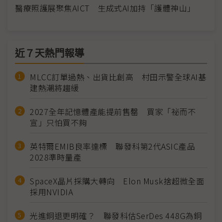
醫療照護展聚焦AICT 生成式AI加持「護體神山」
近７天熱門報導
MLCC訂單過熱、出貨比創高 村田示警全球AI基
建熱潮將趨緩
2027全年記憶體產能提前售罄 買家「祕而不
宣」只怕買不夠
英特爾EMIB良率達標 聯發科第2代ASIC產品
2028準時量產
SpaceX晶片採購大轉向 Elon Musk捨超微全面
採用NVIDIA
光進銅退更明確？ 聯發科估SerDes 448G為銅