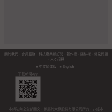
關於我們
·
會員服務
·
科技產業報訂閱
·
著作權
·
隱私權
·
常見問題
·
人才招募
■
中文简体版
■
English
下載新聞App
本網站內之全部圖文，係屬於大椽股份有限公司所有，非經本