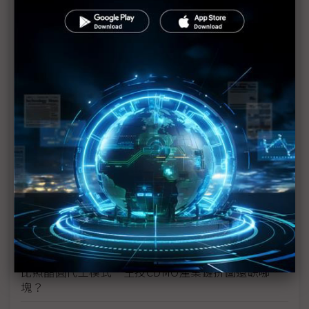
場
友達耘康切入中醫市場 可攜式脈波儀亮相
滙嘉健康獨創生理監測技術 攜手聯發科打造GenAI
照護服務
英業達葉國一：生技業很多「富」國神山
聯華神通50年 苗豐強：面對產業變化、台灣可以做
更多
產業薪資不到位 台灣逾6萬職缺沒人要做
長庚、秀傳展AI醫療成果 盼做護國神山「登山口」
比照晶圓代工模式 生技CDMO產業鏈拼圖還缺哪一
塊？