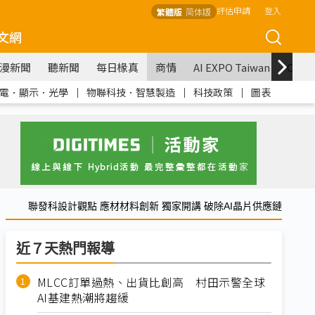
評估申請
登入
繁體版
简体版
文網
漫新聞
聽新聞
每日椽真
商情
AI EXPO Taiwan
COM
電．顯示．光學
｜
物聯科技．智慧製造
｜
科技政策
｜
圖表
聯發科設計觀點 應材材料創新 獨家開講 破除AI晶片供應鏈
近７天熱門報導
MLCC訂單過熱、出貨比創高 村田示警全球
AI基建熱潮將趨緩