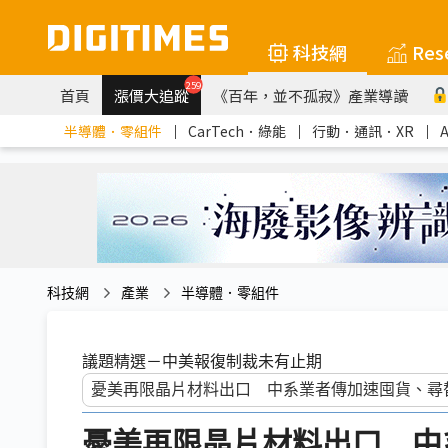
科技網
Res
259
首頁
漲價大追蹤
《百年，並不孤寂》產業導讀
半導體．零組件
｜
CarTech．綠能
｜
行動．通訊．XR
｜
科技網
產業
半導體．零組件
議題精選－中美報復制裁未有止期
憂美再限晶片材料出口 中