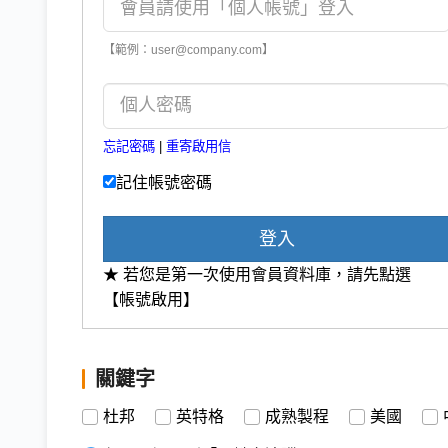
【範例：user@company.com】
忘記密碼
|
重寄啟用信
記住帳號密碼
登入
★ 若您是第一次使用會員資料庫，請先點選
【帳號啟用】
關鍵字
杜邦
英特格
成熟製程
美國