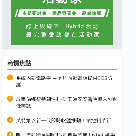
商情焦點
系統內部電路中 主晶片內部電源提供EOS防
護
屏南偏鄉智慧韌性扎根 東港安泰醫院導入AI影
像辨識
英特蒙以新一代即時軟體推動工業控制革新
昕力資訊跨足國防科技 攜手美商Juxta引進尖