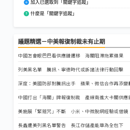
加入已選取到「關鍵字追蹤」
什麼是「關鍵字追蹤」
議題精選－中美報復制裁未有止期
中國怎會眼巴巴看供應鏈遷移 海關阻滯拖累蘋果
列美黑名單 騰訊、寧德時代或訴諸法律行動回擊
深度：美國防部對騰訊出手 蘋果、微信合作再添變
中國打出「海關」牌報復制裁 產線南進大卡關供應
美施展「緊箍咒」不斷 小米、中微脫網經驗或借鏡
長鑫遭美列黑名單警告 長江存儲產能華為全包下