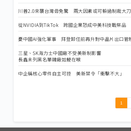
川普2.0來襲台灣毋免驚 兩大因素或可躲過制裁大
從NVIDIA到TikTok 跨國企業恐成中美科技戰祭品
憂中國AI強化軍事 拜登卸任前再升對中晶片出口管
三星、SK海力士中國廠不受美新制影響
長鑫未列黑名單韓廠如鯁在喉
中企稱核心零件自主可控 美新禁令「衝擊不大」
1