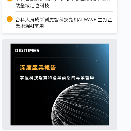
端全域定位科技
台科大育成新創虎智科技亮相AI WAVE 主打企
業地端AI商用