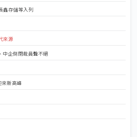
長鑫存儲等入列
代來源
裁、中企倒閉裁員聲不絕
迎來新高峰