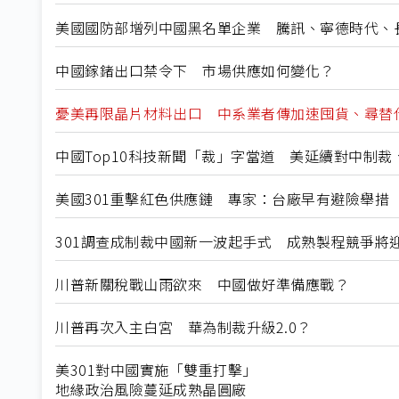
美國國防部增列中國黑名單企業 騰訊、寧德時代、
中國鎵鍺出口禁令下 市場供應如何變化？
憂美再限晶片材料出口 中系業者傳加速囤貨、尋替
中國Top10科技新聞「裁」字當道 美延續對中制
美國301重擊紅色供應鏈 專家：台廠早有避險舉措
301調查成制裁中國新一波起手式 成熟製程競爭將
川普新關稅戰山雨欲來 中國做好準備應戰？
川普再次入主白宮 華為制裁升級2.0？
美301對中國實施「雙重打擊」
地緣政治風險蔓延成熟晶圓廠