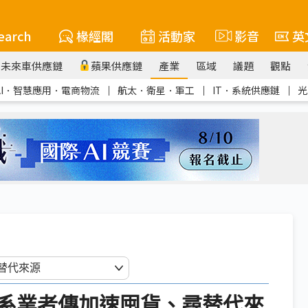
earch
椽經閣
活動家
影音
英
未來車供應鏈
蘋果供應鏈
產業
區域
議題
觀點
AI．智慧應用．電商物流
｜
航太．衛星．軍工
｜
IT．系統供應鏈
｜
光
系業者傳加速囤貨、尋替代來