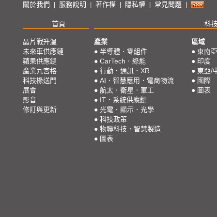
關於我們
服務說明
著作權
隱私權
常見問題
|
|
|
|
|
首頁
科
晶片戰升溫
產業
區域
未來車供應鏈
●
半導體．零組件
●
東南
蘋果供應鏈
●
CarTech．綠能
●
印度
產業九宮格
●
行動．通訊．XR
●
東亞/
科技椽送門
●
AI．智慧應用．電商物流
●
國際
展會
●
航太．衛星．軍工
●
圖表
影音
●
IT．系統供應鏈
修訂與更新
●
光電．顯示．光學
●
科技政策
●
物聯科技．智慧製造
●
圖表