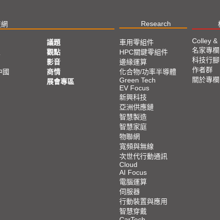
Research
技網
Colley &
議題
車用零組件
名家專欄
亞
觀點
HPC關鍵零組件
科技行腳
影音
邊緣運算
作者群
中國
商情
化合物/功率半導體
關於專欄
Green Tech
展會專區
EV Focus
新興科技
亞洲供應鏈
智慧製造
智慧家庭
物聯網
寬頻與無線
次世代行動通訊
Cloud
AI Focus
電腦運算
伺服器
行動裝置與應用
智慧穿戴
CarTech