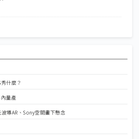
ES秀什麼？
年內量產
+光波導AR、Sony空間畫下懸念