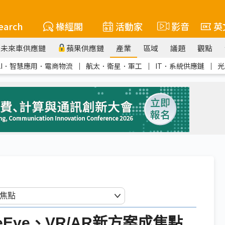
earch
椽經閣
活動家
影音
英
未來車供應鏈
蘋果供應鏈
產業
區域
議題
觀點
AI．智慧應用．電商物流
｜
航太．衛星．軍工
｜
IT．系統供應鏈
｜
光
Eye、VR/AR新方案成焦點