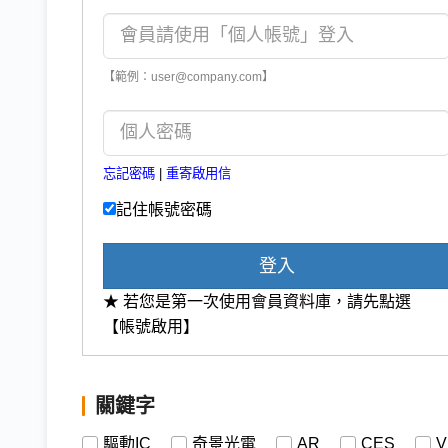
【範例：user@company.com】
忘記密碼
|
重寄啟用信
記住帳號密碼
登入
★ 若您是第一次使用會員資料庫，請先點選
【帳號啟用】
關鍵字
驅動IC
奇景光電
AR
CES
V