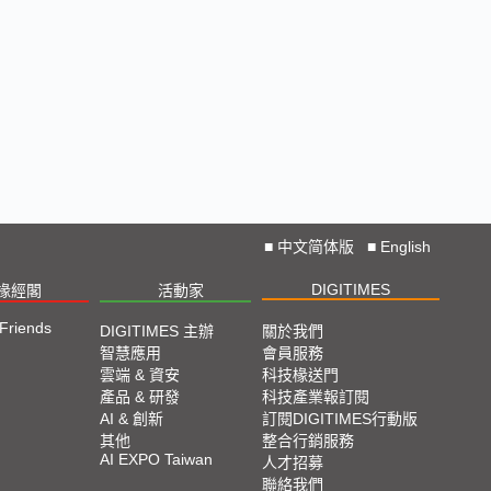
■
中文简体版
■
English
DIGITIMES
椽經閣
活動家
 Friends
DIGITIMES 主辦
關於我們
智慧應用
會員服務
雲端 & 資安
科技椽送門
產品 & 研發
科技產業報訂閱
AI & 創新
訂閱DIGITIMES行動版
其他
整合行銷服務
AI EXPO Taiwan
人才招募
聯絡我們