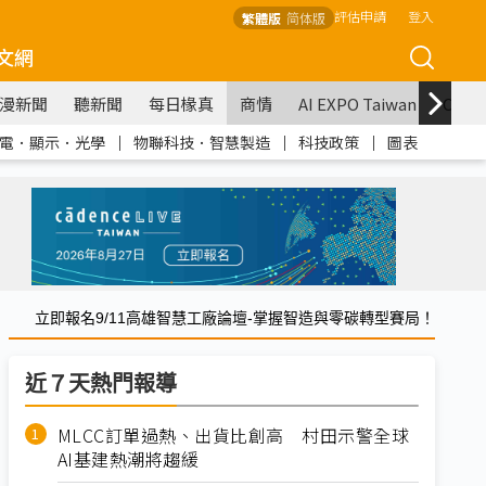
評估申請
登入
繁體版
简体版
文網
漫新聞
聽新聞
每日椽真
商情
AI EXPO Taiwan
COM
電．顯示．光學
｜
物聯科技．智慧製造
｜
科技政策
｜
圖表
立即報名9/11高雄智慧工廠論壇-掌握智造與零碳轉型賽局！
近７天熱門報導
MLCC訂單過熱、出貨比創高 村田示警全球
AI基建熱潮將趨緩