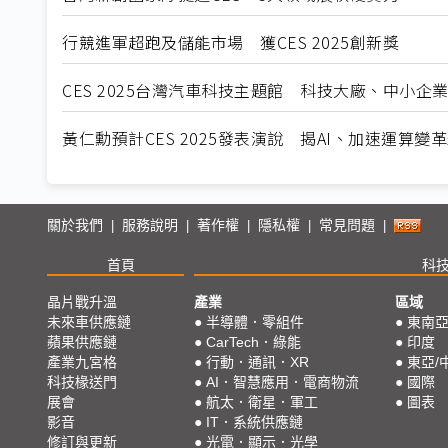
行競進軍超跑及儲能市場 獲CES 2025創新獎
CES 2025台灣汽車科技主題館 科技大廠、中小企
黃仁勳預計CES 2025發表演說 揭AI、加速運算變
關於我們
服務說明
著作權
隱私權
常見問題
|
|
|
|
|
首頁
科
晶片戰升溫
產業
區域
未來車供應鏈
●
半導體．零組件
●
東南
蘋果供應鏈
●
CarTech．綠能
●
印度
產業九宮格
●
行動．通訊．XR
●
東亞/
科技椽送門
●
AI．智慧應用．電商物流
●
國際
展會
●
航太．衛星．軍工
●
圖表
影音
●
IT．系統供應鏈
修訂與更新
●
光電．顯示．光學