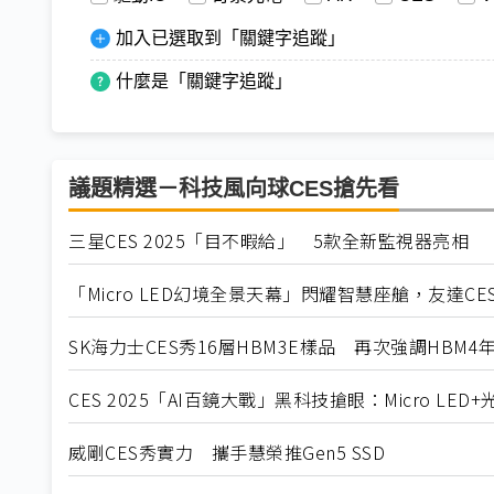
加入已選取到「關鍵字追蹤」
什麼是「關鍵字追蹤」
議題精選－科技風向球CES搶先看
三星CES 2025「目不暇給」 5款全新監視器亮相
「Micro LED幻境全景天幕」閃耀智慧座艙，友達C
SK海力士CES秀16層HBM3E樣品 再次強調HBM4
CES 2025「AI百鏡大戰」黑科技搶眼：Micro LED
威剛CES秀實力 攜手慧榮推Gen5 SSD