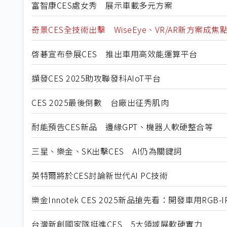
富智康CES處女秀 展示車載多元方案
奇景CES全技術出擊 WiseEye、VR/AR新方案成焦
啓碁宣布參展CES 推出車用高效能運算平台
擷發CES 2025助攻聯發科AIoT平台
CES 2025最後倒數 台廠出征秀肌肉
耐能預告CES新品 邊緣GPT、機器人軟硬整合等
三星、樂金、SK出擊CES AI仍為關鍵詞
英特爾將於CES討論新世代AI PC技術
樂金Innotek CES 2025新品搶先看：開發車用RGB
台灣新創國家隊挺進CES 5大領域展軟硬實力