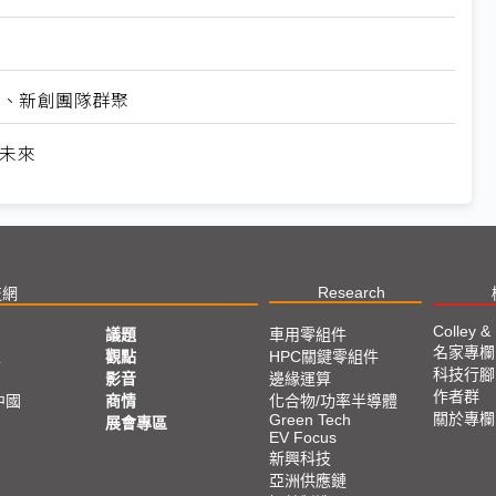
業、新創團隊群聚
革未來
Research
技網
Colley &
議題
車用零組件
名家專欄
亞
觀點
HPC關鍵零組件
科技行腳
影音
邊緣運算
作者群
中國
商情
化合物/功率半導體
關於專欄
Green Tech
展會專區
EV Focus
新興科技
亞洲供應鏈