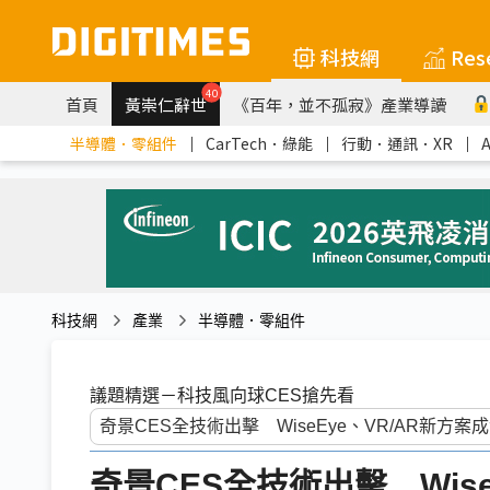
科技網
Res
40
首頁
黃崇仁辭世
《百年，並不孤寂》產業導讀
半導體．零組件
｜
CarTech．綠能
｜
行動．通訊．XR
｜
科技網
產業
半導體．零組件
議題精選－科技風向球CES搶先看
奇景CES全技術出擊 Wise