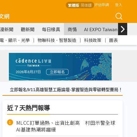
評估申請
登入
繁體版
简体版
文網
漫新聞
聽新聞
每日椽真
商情
AI EXPO Taiwan
COM
電．顯示．光學
｜
物聯科技．智慧製造
｜
科技政策
｜
圖表
立即報名9/11高雄智慧工廠論壇-掌握智造與零碳轉型賽局！
近７天熱門報導
MLCC訂單過熱、出貨比創高 村田示警全球
AI基建熱潮將趨緩