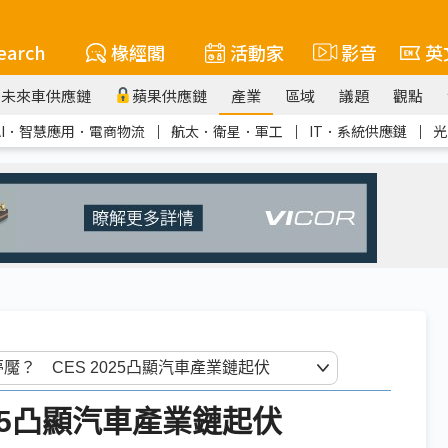
earch
椽經閣
活動家
影音
英
未來車供應鏈
蘋果供應鏈
產業
區域
議題
觀點
AI．智慧應用．電商物流
｜
航太．衛星．軍工
｜
IT．系統供應鏈
｜
光
25凸顯汽車產業鏈起伏