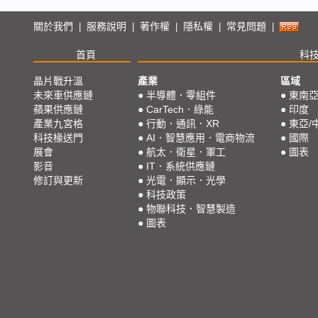
關於我們
服務說明
著作權
隱私權
常見問題
|
|
|
|
|
首頁
科
晶片戰升溫
產業
區域
未來車供應鏈
●
半導體．零組件
●
東南
蘋果供應鏈
●
CarTech．綠能
●
印度
產業九宮格
●
行動．通訊．XR
●
東亞/
科技椽送門
●
AI．智慧應用．電商物流
●
國際
展會
●
航太．衛星．軍工
●
圖表
影音
●
IT．系統供應鏈
修訂與更新
●
光電．顯示．光學
●
科技政策
●
物聯科技．智慧製造
●
圖表