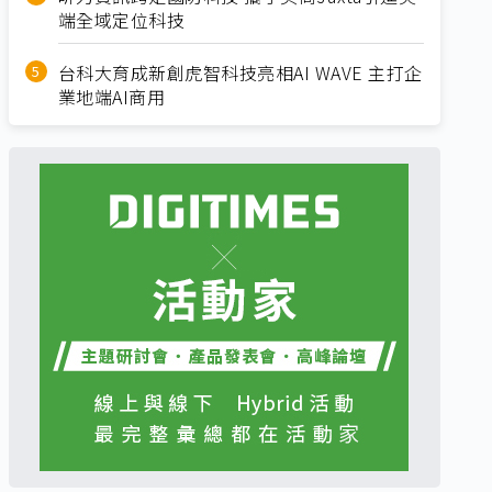
端全域定位科技
台科大育成新創虎智科技亮相AI WAVE 主打企
業地端AI商用