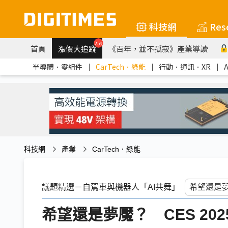
科技網
Res
259
首頁
漲價大追蹤
《百年，並不孤寂》產業導讀
半導體．零組件
｜
CarTech．綠能
｜
行動．通訊．XR
｜
科技網
產業
CarTech．綠能
議題精選－自駕車與機器人「AI共舞」
希望還是夢魘？ CES 20