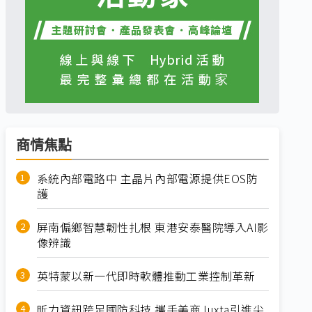
商情焦點
系統內部電路中 主晶片內部電源提供EOS防
護
屏南偏鄉智慧韌性扎根 東港安泰醫院導入AI影
像辨識
英特蒙以新一代即時軟體推動工業控制革新
昕力資訊跨足國防科技 攜手美商Juxta引進尖