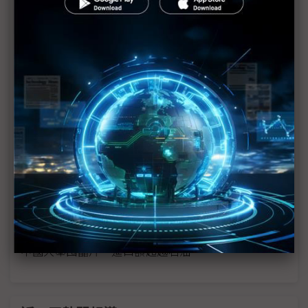
拜登敲定智慧車禁令 卸任前遏制中國連網車
促AI資料中心加速興建 拜登簽行政命令
17個成員國遭拜登AI禁令限制 歐盟呼籲川普「改弦
更張」
美對AI晶片設下重重圍幕 中國自駕車將深受箝制？
中國本土GPU面臨兩頭空、四大挑戰
美國擴大AI規管 開源模型逃過一劫、資料中心前途
未卜？
中國大舉囤晶片 進口額超越石油