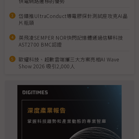
供電網路遷移的優勢
岱鐠推UltraConduct導電膠探針測試座攻克AI晶
片瓶頸
英飛凌SEMPER NOR快閃記憶體通過信驊科技
AST2700 BMC認證
歐耀科技、超數雲端攜三大方案亮相AI Wave
Show 2026 吸引2,000人