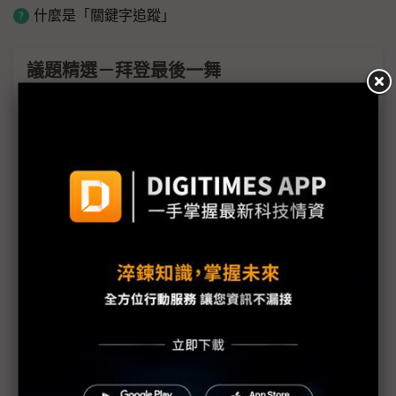
什麼是「關鍵字追蹤」
議題精選－拜登最後一舞
法國AI業者示警：拜登敲響歐洲警鐘 不該再依賴美
國
NVIDIA批評、歐盟難題 如何理解拜登留下的AI擴散
新規？
拜登再將中國25+2業者列實體清單 算能涉獲台積晶
片、智譜涉AI軍用
AI算力管制時刻到來 是ASIC的商機還是危機？
拜登AI晶片新規豁免台灣 經濟部：給予企業信心
拜登AI新規掀怨言 SIA、SEMI擔憂市佔拱手讓人