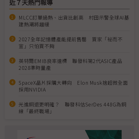
近７天熱門報導
MLCC訂單過熱、出貨比創高 村田示警全球AI基
建熱潮將趨緩
2027全年記憶體產能提前售罄 買家「祕而不
宣」只怕買不夠
英特爾EMIB良率達標 聯發科第2代ASIC產品
2028準時量產
SpaceX晶片採購大轉向 Elon Musk捨超微全面
採用NVIDIA
光進銅退更明確？ 聯發科估SerDes 448G為銅
線「最終戰場」