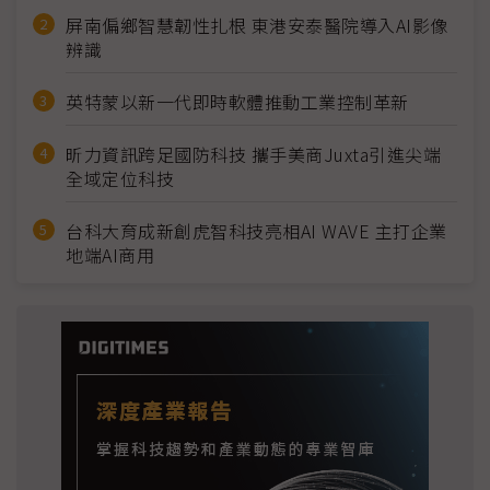
屏南偏鄉智慧韌性扎根 東港安泰醫院導入AI影像
辨識
英特蒙以新一代即時軟體推動工業控制革新
昕力資訊跨足國防科技 攜手美商Juxta引進尖端
全域定位科技
台科大育成新創虎智科技亮相AI WAVE 主打企業
地端AI商用