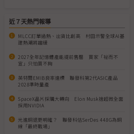
近７天熱門報導
MLCC訂單過熱、出貨比創高 村田示警全球AI基
建熱潮將趨緩
2027全年記憶體產能提前售罄 買家「祕而不
宣」只怕買不夠
英特爾EMIB良率達標 聯發科第2代ASIC產品
2028準時量產
SpaceX晶片採購大轉向 Elon Musk捨超微全面
採用NVIDIA
光進銅退更明確？ 聯發科估SerDes 448G為銅
線「最終戰場」