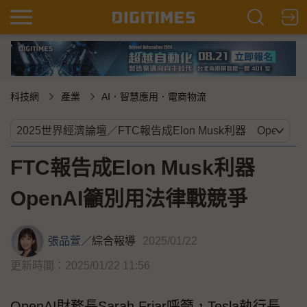
科技網
產業
AI．智慧應用．電商物流
FTC報告成Elon Musk利器
OpenAI籲別用法律戰競爭
張品萱
／
綜合報導
2025/01/22
更新時間：2025/01/22 11:56
OpenAI財務長Sarah Friar呼籲，Tesla執行長