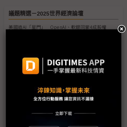
議題精選－2025世界經濟論壇
美國造AI「星門」 OpenAI、軟銀同掌4成股權
OpenAI勁敵出現 DeepSeek爆紅的兩大意義
川普簽行政命令 誓言力保美國AI領先地位
Salesforce CEO：微軟遲早不再仰賴OpenAI
美對中貿易逆差居高不下 川普：只求一個公平
字節跳動研擬TikTok替代方案 盼免出售合法在美營
運
與川普新政互別苗頭 歐盟擬推出EV購車獎勵措施