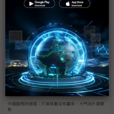
AI新創Mistral CEO：無意出售、目標是IPO計畫
FTC報告成Elon Musk利器 OpenAI籲別用法律戰競
爭
中國AI崛起成隱憂 川普政府砸錢拚領先
為享中國換新補貼 小米、iPhone齊降價
OpenAI的Stargate計畫 遭Elon Musk、Anthropic
潑冷水
思科CEO：中美競逐凸顯資料主權重要性 業界需求
愈趨複雜
川普抨擊歐盟 「以另一種形式」對美企收稅
中國國務院總理：打貿易戰沒有贏家、大門為外資開
放