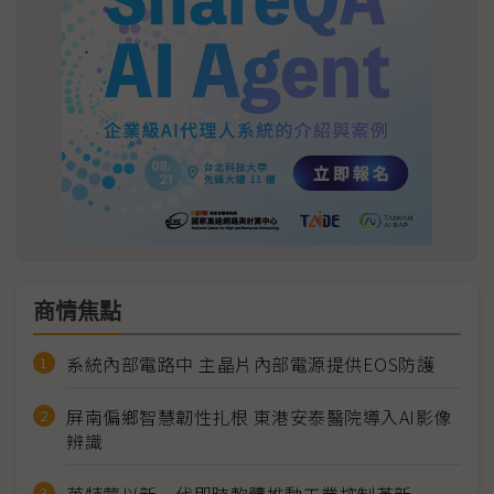
商情焦點
系統內部電路中 主晶片內部電源提供EOS防護
屏南偏鄉智慧韌性扎根 東港安泰醫院導入AI影像
辨識