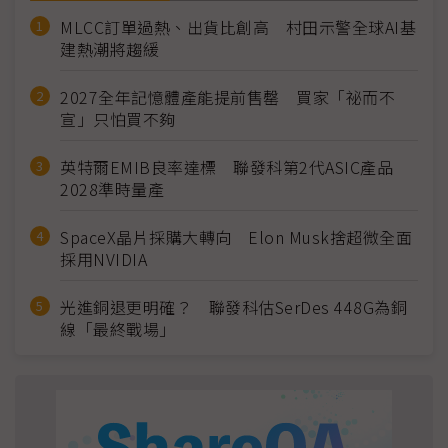
MLCC訂單過熱、出貨比創高 村田示警全球AI基
建熱潮將趨緩
2027全年記憶體產能提前售罄 買家「祕而不
宣」只怕買不夠
英特爾EMIB良率達標 聯發科第2代ASIC產品
2028準時量產
SpaceX晶片採購大轉向 Elon Musk捨超微全面
採用NVIDIA
光進銅退更明確？ 聯發科估SerDes 448G為銅
線「最終戰場」