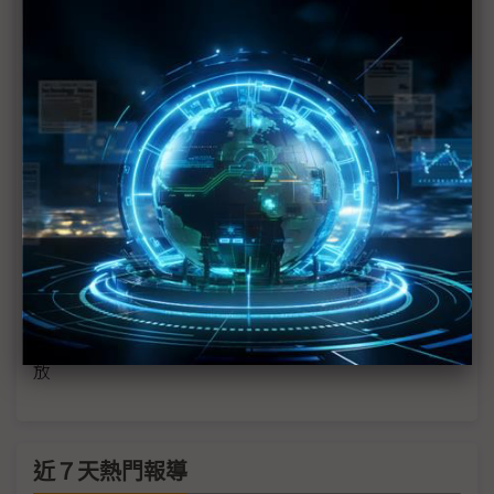
中國AI崛起成隱憂 川普政府砸錢拚領先
為享中國換新補貼 小米、iPhone齊降價
OpenAI的Stargate計畫 遭Elon Musk、Anthropic
潑冷水
思科CEO：中美競逐凸顯資料主權重要性 業界需求
愈趨複雜
川普抨擊歐盟 「以另一種形式」對美企收稅
中國國務院總理：打貿易戰沒有贏家、大門為外資開
放
近７天熱門報導