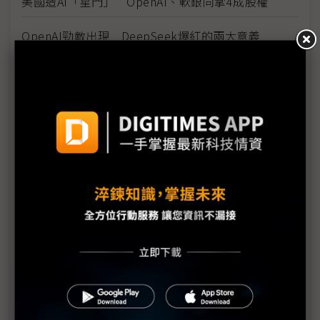
美國造AI「星門」 OpenAI、軟銀同掌4成股權
OpenAI勁敵出現 DeepSeek爆紅的兩大意義
川普簽行政命令 誓言力保美國AI領先地位
Salesforce CEO：微軟遲早不再仰賴OpenAI
美對中貿易逆差居高不下 川普：只求一個公平
字節跳動研擬TikTok替代方案 盼免出售合法在美營
運
與川普新政互別苗頭 歐盟擬推出EV購車獎勵措施
AI新創Mistral CEO：無意出售、目標是IPO計畫
FTC報告成Elon Musk利器 OpenAI籲別用法律戰競
爭