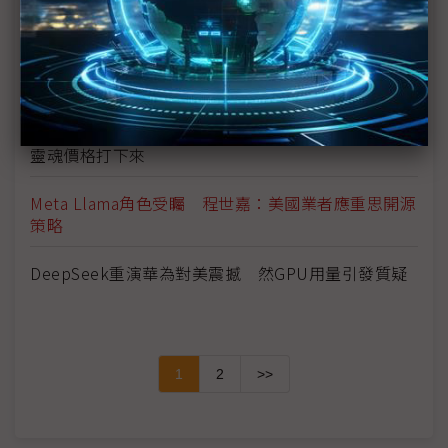
如何看待DeepSeek開源模式對AI產業的影響？
DeepSeek創辦人梁文鋒如何從股神變AI大神？
DeepSeek風口浪尖 梁文鋒除夕發文：搞AI的得把
靈魂價格打下來
Meta Llama角色受矚 程世嘉：美國業者應重思開源
策略
DeepSeek重演華為對美震撼 然GPU用量引發質疑
1
2
>>