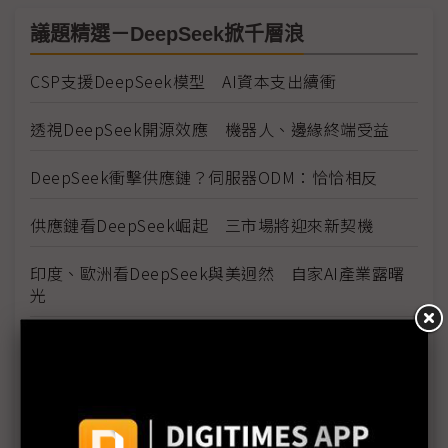
議題精選－DeepSeek掀千層浪
CSP支援DeepSeek模型 AI資本支出續衝
透視DeepSeek開源效應 機器人、邊緣終端受益
DeepSeek衝擊供應鏈？伺服器ODM：恰恰相反
供應鏈看DeepSeek崛起 三市場將迎來新契機
印度、歐洲看DeepSeek與美迥然 自家AI產業露曙
光
微軟老將解讀DeepSeek AI產業困境醞釀「橫向擴
展」
南韓業界看DeepSeek狂潮 憂心記憶體需求衰退