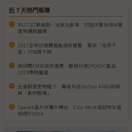
近７天熱門報導
MLCC訂單過熱、出貨比創高 村田示警全球AI基
建熱潮將趨緩
2027全年記憶體產能提前售罄 買家「祕而不
宣」只怕買不夠
英特爾EMIB良率達標 聯發科第2代ASIC產品
2028準時量產
光進銅退更明確？ 聯發科估SerDes 448G為銅
線「最終戰場」
SpaceX晶片採購大轉向 Elon Musk捨超微全面
採用NVIDIA