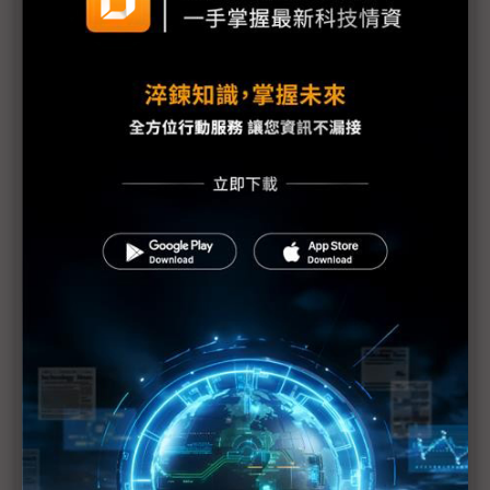
黑天鵝橫空出世 供應鏈醞釀新局
市場關注DeepSeek甚麼？一文看懂
DeepSeek靠什麼「屠殺」NVIDIA？
禍福相依：DeepSeek帶來更多的反省與挑戰
DeepSeek-R1推理能力媲美OpenAI o1 定價卻便宜
9成
DeepSeek衝擊讓Sam Altman認錯：OpenAI站在錯
誤的一邊
初三新聞速寫｜蘋果中國市場營收下滑、微軟火速上
架DeepSeek、軟銀傳領投OpenAI
ASML CEO看DeepSeek：任何能夠降低成本的消息
都是好消息