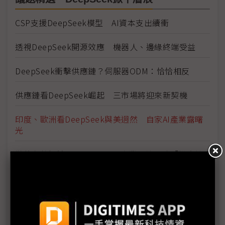
CSP支援DeepSeek模型 AI資本支出續衝
透視DeepSeek開源效應 機器人、邊緣終端受益
DeepSeek衝擊供應鏈？伺服器ODM：恰恰相反
供應鏈看DeepSeek崛起 三市場將迎來新契機
印度、歐洲看DeepSeek與美迥然 自家AI產業露曙
光
微軟老將解讀DeepSeek AI產業困境醞釀「橫向擴
展」
南韓業界看DeepSeek狂潮 憂心記憶體需求衰退
黑天鵝橫空出世 供應鏈醞釀新局