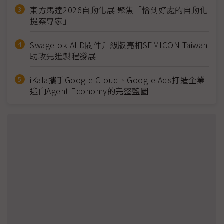
東方馬達2026自動化展 聚焦「恰到好處的自動化
提案專家」
Swagelok ALD閥件升級版亮相SEMICON Taiwan
助攻先進製程發展
iKala攜手Google Cloud、Google Ads打造企業
迎向Agent Economy的完整藍圖