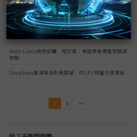
如何看待DeepSeek開源模式對AI產業的影響？
DeepSeek創辦人梁文鋒如何從股神變AI大神？
DeepSeek風口浪尖 梁文鋒除夕發文：搞AI的得把
靈魂價格打下來
Meta Llama角色受矚 程世嘉：美國業者應重思開源
策略
DeepSeek重演華為對美震撼 然GPU用量引發質疑
1
2
>>