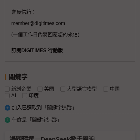
會員信箱：
member@digitimes.com
(一個工作日內將回覆您的來信)
訂閱DIGITIMES 行動版
關鍵字
新創企業
美國
大型語言模型
中國
AI
印度
加入已選取到「關鍵字追蹤」
什麼是「關鍵字追蹤」
議題精選－DeepSeek掀千層浪