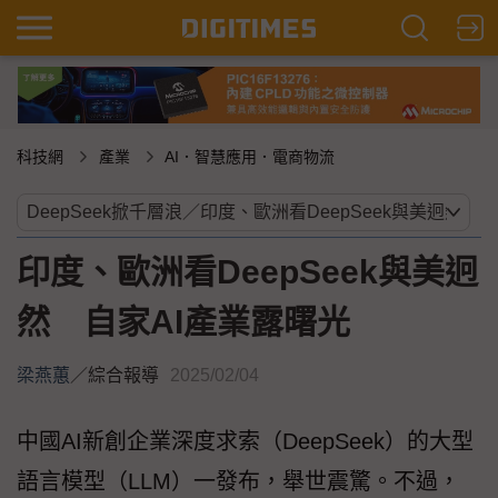
科技網
產業
AI．智慧應用．電商物流
印度、歐洲看DeepSeek與美迥
然 自家AI產業露曙光
梁燕蕙
／
綜合報導
2025/02/04
中國AI新創企業深度求索（DeepSeek）的大型
語言模型（LLM）一發布，舉世震驚。不過，