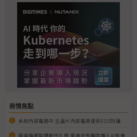
商情焦點
系統內部電路中 主晶片內部電源提供EOS防護
屏南偏鄉智慧韌性扎根 東港安泰醫院導入AI影像