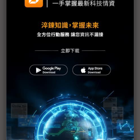
消費力縮、競爭加劇 iPhone中國銷售面臨挑戰
蘋果新品將上市 台系PCB供應鏈沾光
蘋果新品呼之欲出 2025具3大營運關注點
蘋果盼超薄設計刺激換機 未來有望擴至高階機款
蘋果傳開始量產M5晶片 多項新技術台日韓供應鏈齊
參與
繼Google後 中國再對蘋果展開反壟斷調查
蘋果春季傳推5大新品 規格升級一次看
iPhone 17 Air傳七大升級 超薄設計、搭自研5G數據
晶片