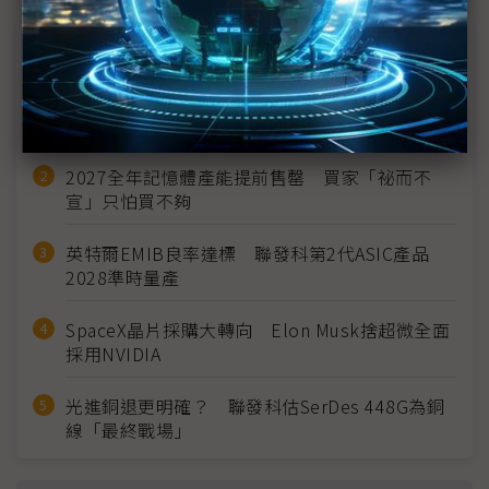
近７天熱門報導
MLCC訂單過熱、出貨比創高 村田示警全球AI基
建熱潮將趨緩
2027全年記憶體產能提前售罄 買家「祕而不
宣」只怕買不夠
英特爾EMIB良率達標 聯發科第2代ASIC產品
2028準時量產
SpaceX晶片採購大轉向 Elon Musk捨超微全面
採用NVIDIA
光進銅退更明確？ 聯發科估SerDes 448G為銅
線「最終戰場」