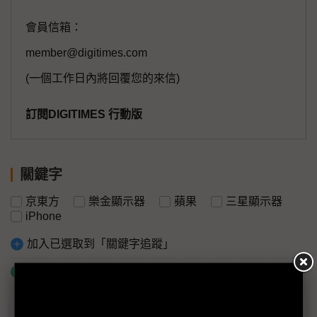
會員信箱：
member@digitimes.com
(一個工作日內將回覆您的來信)
訂閱DIGITIMES 行動版
關鍵字
京東方
樂金顯示器
蘋果
三星顯示器
iPhone
加入已選取到「關鍵字追蹤」
什麼是「關鍵字追蹤」
議題精選－8.6代IT OLED熱身賽開打