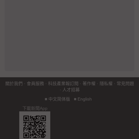
關於我們
·
會員服務
·
科技產業報訂閱
·
著作權
·
隱私權
·
常見問題
·
人才招募
■
中文简体版
■
English
下載新聞App