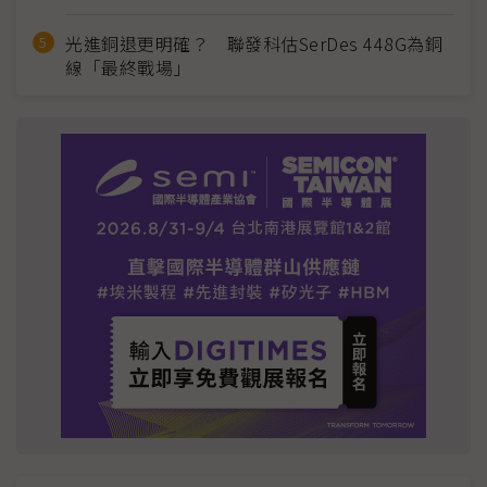
光進銅退更明確？ 聯發科估SerDes 448G為銅
線「最終戰場」