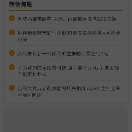
商情焦點
系統內部電路中 主晶片內部電源提供EOS防護
屏南偏鄉智慧韌性扎根 東港安泰醫院導入AI影像
辨識
英特蒙以新一代即時軟體推動工業控制革新
昕力資訊跨足國防科技 攜手美商Juxta引進尖端
全域定位科技
台科大育成新創虎智科技亮相AI WAVE 主打企業
地端AI商用