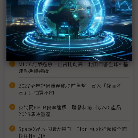
SDC營收跌破30兆韓元 1Q25展望保守盼「平」添
亮點
近７天熱門報導
MLCC訂單過熱、出貨比創高 村田示警全球AI基
建熱潮將趨緩
2027全年記憶體產能提前售罄 買家「祕而不
宣」只怕買不夠
英特爾EMIB良率達標 聯發科第2代ASIC產品
2028準時量產
SpaceX晶片採購大轉向 Elon Musk捨超微全面
採用NVIDIA