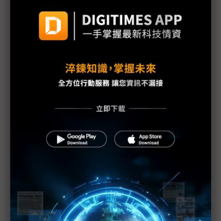
京東方IT OLED動向 蒸鍍機業者Sunic營運報告露端
倪
8.6代IT OLED投資變幻 京東方微調、SDC堅定
OLED iPad Pro賣不好 傳LGD挪產能造iPhone面板
SDC聯手英特爾 以AI PC鞏固IT OLED優勢
OLED MacBook Air推遲上市 SDC第二台蒸鍍機瞄
準非蘋需求
京東方IT OLED良率難達標 SDC有望獨握MacBook
面板初期供應
維信諾8.6代OLED投資啟動 蒸鍍機業者爭訂單
折疊面板龍頭不讓位 SDC有望獨供首批折疊iPhone