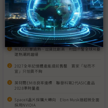
地緣衝突一波波起 切入軍工產業不再是銅牆鐵壁
台無人機供應鏈盼出頭 惟晶片、量產能力待解
近７天熱門報導
MLCC訂單過熱、出貨比創高 村田示警全球AI基
建熱潮將趨緩
2027全年記憶體產能提前售罄 買家「祕而不
宣」只怕買不夠
英特爾EMIB良率達標 聯發科第2代ASIC產品
2028準時量產
SpaceX晶片採購大轉向 Elon Musk捨超微全面
採用NVIDIA