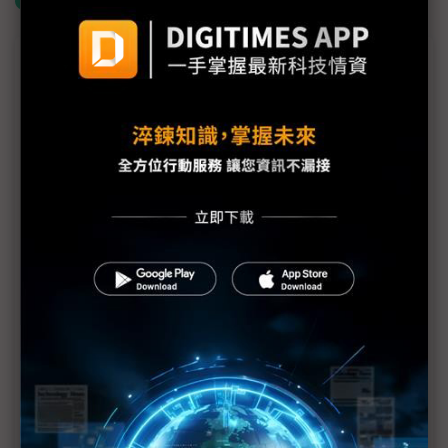
什麼是「關鍵字追蹤」
議題精選－俄烏戰爭的「無人啟示」
俄烏戰場前線啟發 無人機棄GPS改投INS懷抱？
網通廠合勤搶攻軍用無人機市場
Musk再點名無人機 美國「慢飛產業」航向何方？
國防展趨勢觀察：歐盟謹記俄烏之鑑 聚焦小型無人
機
無人機產業紅利仍待發酵 雷虎「跟著政策走」一支
獨秀
漢翔總經理馬萬鈞專訪／邁向軍工鏈與無人機製造大
國，台灣國防自主準備好了嗎？