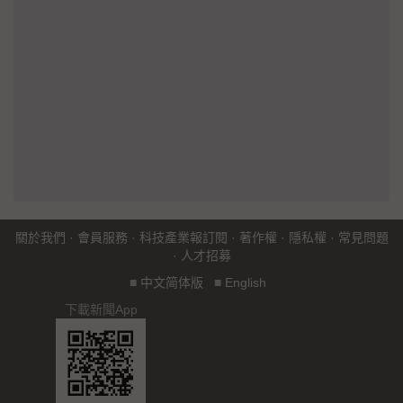
關於我們
·
會員服務
·
科技產業報訂閱
·
著作權
·
隱私權
·
常見問題
·
人才招募
■
中文简体版
■
English
下載新聞App