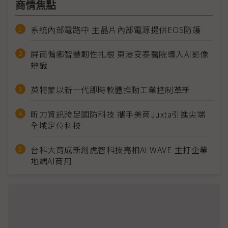
商情焦點
系統內部電路中 主晶片內部電源提供EOS防護
屏南偏鄉智慧韌性扎根 東港安泰醫院導入AI影像
辨識
英特蒙以新一代即時軟體推動工業控制革新
昕力資訊跨足國防科技 攜手美商Juxta引進尖端
全域定位科技
台科大育成新創虎智科技亮相AI WAVE 主打企業
地端AI商用