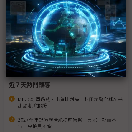
Exynos必須復活的理由 攸關三星能否翻身
三星Exynos 2600拚翻身 與高通、聯發科重回三強
格局？
因良率問題鎖定平價折疊機？ 傳三星Exynos 2500
量產啟動
為提高良率 傳三星降低Exynos 2500規格
近７天熱門報導
MLCC訂單過熱、出貨比創高 村田示警全球AI基
建熱潮將趨緩
2027全年記憶體產能提前售罄 買家「祕而不
宣」只怕買不夠