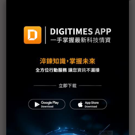
議題精選－三星Exynos再陷困局？
三星Galaxy Z Flip7傳搭載高通AP Exynos 2500又
出局？
Exynos 2500開發遇阻？三星Galaxy S25 FE或沿用
2400e
Exynos 2500能否翻身 傳三星陷入利與名的天人交
戰
三星2奈米製程邁向量產 傳11月Exynos 2600首發
三星Exynos 2600全力改善製程 有望藉Galaxy S26
登場
蘋果模式恐成三星毒藥 Exynos內部換手弊大於利