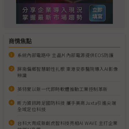
商情焦點
系統內部電路中 主晶片內部電源提供EOS防護
屏南偏鄉智慧韌性扎根 東港安泰醫院導入AI影像
辨識
英特蒙以新一代即時軟體推動工業控制革新
昕力資訊跨足國防科技 攜手美商Juxta引進尖端
全域定位科技
台科大育成新創虎智科技亮相AI WAVE 主打企業