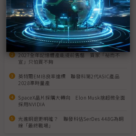
近７天熱門報導
MLCC訂單過熱、出貨比創高 村田示警全球AI基
建熱潮將趨緩
2027全年記憶體產能提前售罄 買家「祕而不
宣」只怕買不夠
英特爾EMIB良率達標 聯發科第2代ASIC產品
2028準時量產
SpaceX晶片採購大轉向 Elon Musk捨超微全面
採用NVIDIA
光進銅退更明確？ 聯發科估SerDes 448G為銅
線「最終戰場」