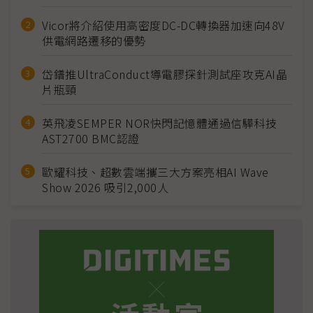
Vicor將介紹使用高密度DC-DC轉換器加速向48V
供電網路遷移的優勢
岱鐠推UltraConduct導電膠探針測試座攻克AI晶
片瓶頸
英飛凌SEMPER NOR快閃記憶體通過信驊科技
AST2700 BMC認證
歐耀科技、超數雲端攜三大方案亮相AI Wave
Show 2026 吸引2,000人