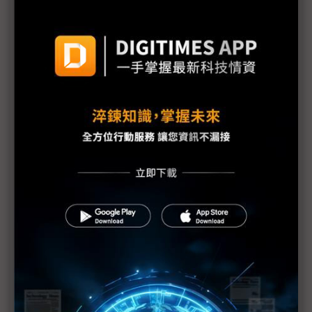
大馬化危機為轉機 深化對中合作度關稅坎
習近平訪越簽45項雙邊協議 強調穩定地區供應鏈
越南擬打擊中國產品「洗產地」 習近平出訪東南亞
固樁？
大馬政府：英特爾、甲骨文既有投資計畫不變
川普按下暫停鍵 越南設廠企業保守觀望
大馬業界籲政府抓緊談判時間 檳城成立觀察小組
泰國代表團赴美日期敲定 承諾「一視同仁」降關稅
關稅戰後首訪越南 習近平重申貿易戰無贏家
小國談關稅籌碼有限 新加坡憂貿易遭邊緣化