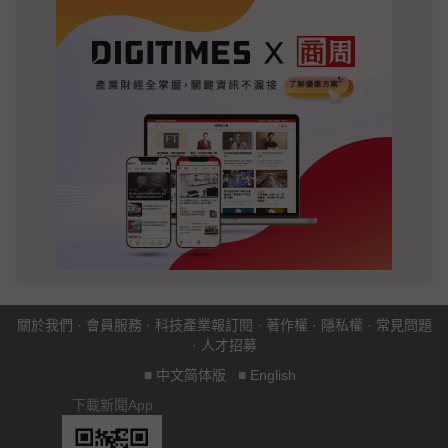
關於我們
·
會員服務
·
科技產業報訂閱
·
著作權
·
隱私權
·
常見問題
·
人才招募
■
中文简体版
■
English
下載新聞App