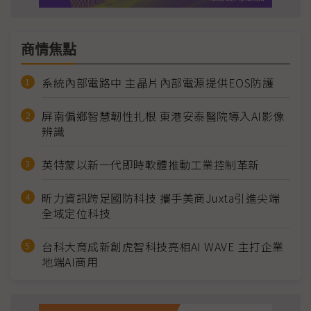
商情焦點
系統內部電路中 主晶片內部電源提供EOS防護
屏南偏鄉智慧韌性扎根 東港安泰醫院導入AI影像
辨識
英特蒙以新一代即時軟體推動工業控制革新
昕力資訊跨足國防科技 攜手美商Juxta引進尖端
全域定位科技
台科大育成新創虎智科技亮相AI WAVE 主打企業
地端AI商用