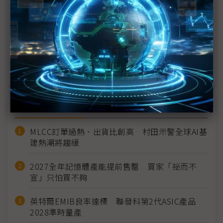
大馬製造業調整供應鏈 籲政府提高透明度因應關稅
馬來西亞代表團4月底赴美談判 籲東協團結面對關
稅
向美請求延後45日實施對等關稅 越南政府布局談判
近７天熱門報導
MLCC訂單過熱、出貨比創高 村田示警全球AI基
建熱潮將趨緩
2027全年記憶體產能提前售罄 買家「祕而不
宣」只怕買不夠
英特爾EMIB良率達標 聯發科第2代ASIC產品
2028準時量產