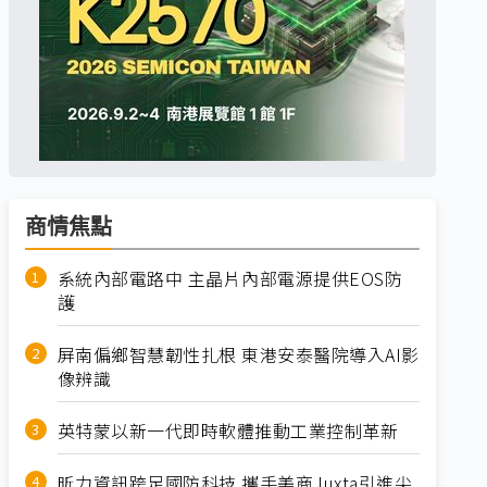
商情焦點
系統內部電路中 主晶片內部電源提供EOS防
護
屏南偏鄉智慧韌性扎根 東港安泰醫院導入AI影
像辨識
英特蒙以新一代即時軟體推動工業控制革新
昕力資訊跨足國防科技 攜手美商Juxta引進尖