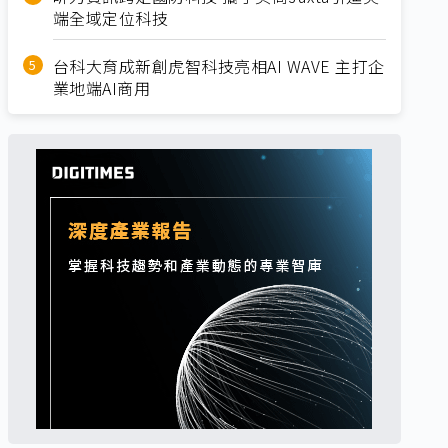
端全域定位科技
台科大育成新創虎智科技亮相AI WAVE 主打企
業地端AI商用