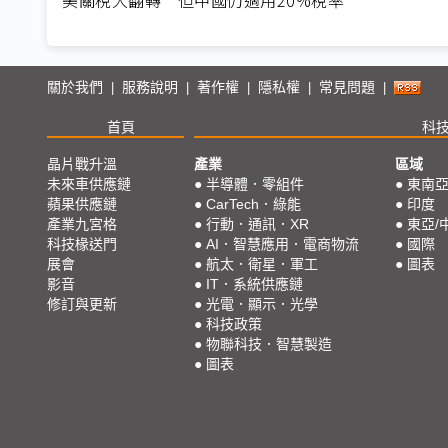
關於我們
服務說明
著作權
隱私權
常見問題
|
|
|
|
|
首頁
科
晶片戰升溫
產業
區域
未來車供應鏈
●
半導體．零組件
●
東南
蘋果供應鏈
●
CarTech．綠能
●
印度
產業九宮格
●
行動．通訊．XR
●
東亞/
科技椽送門
●
AI．智慧應用．電商物流
●
國際
展會
●
航太．衛星．軍工
●
圖表
影音
●
IT．系統供應鏈
修訂與更新
●
光電．顯示．光學
●
科技政策
●
物聯科技．智慧製造
●
圖表