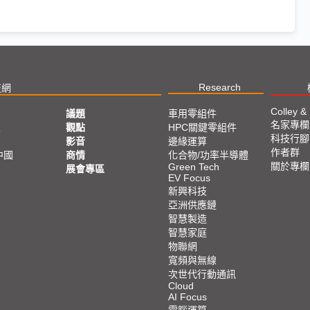
Research
技網
Colley &
議題
車用零組件
名家專欄
亞
觀點
HPC關鍵零組件
科技行腳
影音
邊緣運算
作者群
中國
商情
化合物/功率半導體
關於專欄
Green Tech
展會專區
EV Focus
新興科技
亞洲供應鏈
智慧製造
智慧家庭
物聯網
寬頻與無線
次世代行動通訊
Cloud
AI Focus
電腦運算