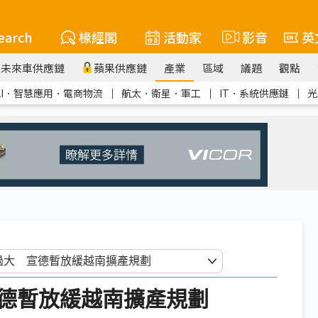
earch
椽經閣
活動家
影音
英
未來車供應鏈
蘋果供應鏈
產業
區域
議題
觀點
AI．智慧應用．電商物流
｜
航太．衛星．軍工
｜
IT．系統供應鏈
｜
光
德暫放緩越南擴產規劃