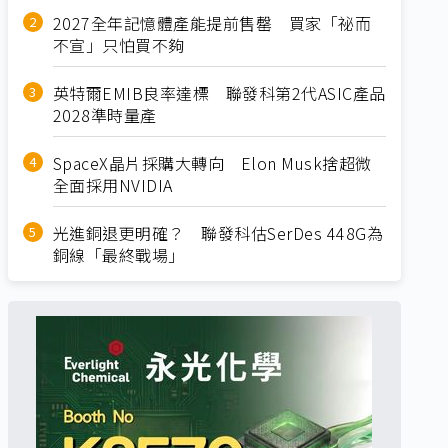
2027全年記憶體產能提前售罄 買家「祕而
不宣」只怕買不夠
英特爾EMIB良率達標 聯發科第2代ASIC產品
2028準時量產
SpaceX晶片採購大轉向 Elon Musk捨超微
全面採用NVIDIA
光進銅退更明確？ 聯發科估SerDes 448G為
銅線「最終戰場」