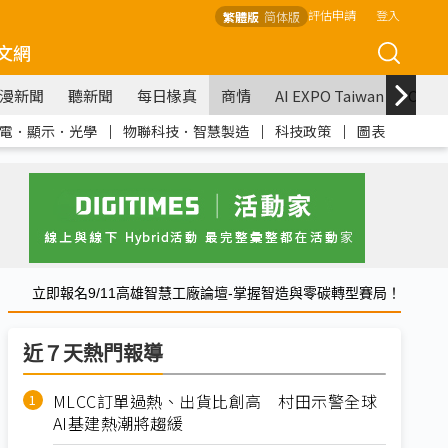
評估申請
登入
繁體版
简体版
文網
漫新聞
聽新聞
每日椽真
商情
AI EXPO Taiwan
COM
電．顯示．光學
｜
物聯科技．智慧製造
｜
科技政策
｜
圖表
立即報名9/11高雄智慧工廠論壇-掌握智造與零碳轉型賽局！
近７天熱門報導
MLCC訂單過熱、出貨比創高 村田示警全球
AI基建熱潮將趨緩