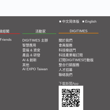
■
中文简体版
■
English
DIGITIMES
椽經閣
活動家
 Friends
DIGITIMES 主辦
關於我們
智慧應用
會員服務
雲端 & 資安
科技椽送門
產品 & 研發
科技產業報訂閱
AI & 創新
訂閱DIGITIMES行動版
其他
整合行銷服務
AI EXPO Taiwan
人才招募
聯絡我們
下載新聞App