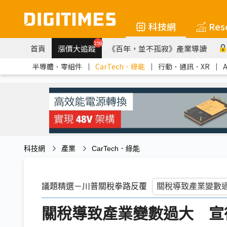
科技網
Res
259
首頁
漲價大追蹤
《百年，並不孤寂》產業導讀
半導體．零組件
｜
CarTech．綠能
｜
行動．通訊．XR
｜
科技網
產業
CarTech．綠能
議題精選－川普關稅拳路反覆
關稅導致產業變數過大 宣