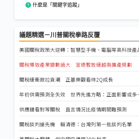
什麼是「關鍵字追蹤」
議題精選－川普關稅拳路反覆
美國關稅政策大逆轉：智慧型手機、電腦等高科技產
關稅導致產業變數過大 宣德暫放緩越南擴產規劃
關稅緩衝掀拉貨潮 正基樂觀看待2Q成長
年初供需預測全失效 世界先進方略：正面影響或多
供應鏈看對等關稅 直言情況比疫情期間難預測
關稅談判搶先機 賴清德：台灣列第一批談判名單
美關稅大翻轉 但中國仍適用20%稅率