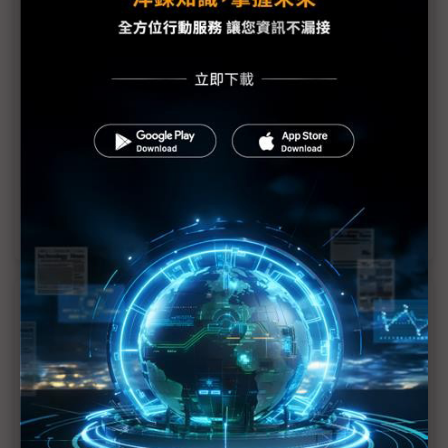
憂90天後挑戰更艱鉅 光學廠：客戶有意重談合約
關稅衝擊面板需求混沌 雙虎靜觀「後遺症」
Touch Taiwan下週開幕 電子紙、PLP、Micro LED
指路顯示業
關稅颶風來襲 友達「緊急應變」、群創籲「政策思
變」
近７天熱門報導
MLCC訂單過熱、出貨比創高 村田示警全球AI基
建熱潮將趨緩
2027全年記憶體產能提前售罄 買家「祕而不
宣」只怕買不夠