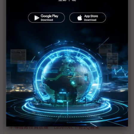
日廠追加投資Rapidus？ 2奈米7月試產成決定性關
鍵
評析：靈魂拷問中國 沒EUV如何出5奈米？DUV硬
闖之後？
台積A14 2028年投產 張曉強：high-NA EUV不是非
用不可
三井化學退出三氟化氮半導體材料市場 擴大投資光
罩護膜
傳三星評估記憶體光罩外包 南韓光罩供應恐告急？
ASML擬擴產荷蘭 加速EUV交貨
半導體廠投資放緩 Lasertec下修2Q展望