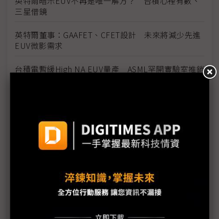
英特爾暗示EUV不再是唯一解方？ 台積心裡有數、
三星借鏡
英特爾董事：GAAFET、CFET設計 未來將減少先進
EUV微影需求
台積電暫緩High NA EUV量產 ASML罕開實驗室推銷
ASML擁5000供應商網絡 對High-NA EUV曝光機有
信心
美、日建EUV研發中心 南韓僅導入舊設備引產業憂
慮
英特爾詳揭18A技術優勢 2H25與台積電2奈米正面
交鋒
中國HBM技術續追趕 長鑫聚焦HBM3E研發
DRAM三哥突圍 傳美光率先搶下SOCAMM量產批准