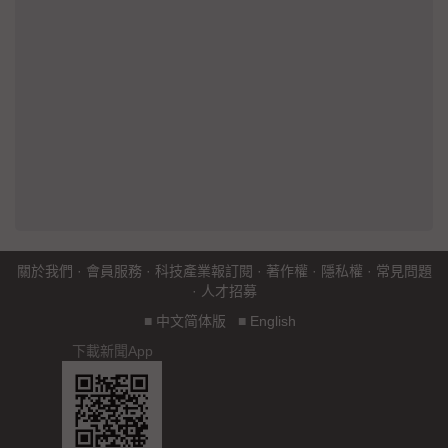
關於我們
·
會員服務
·
科技產業報訂閱
·
著作權
·
隱私權
·
常見問題
·
人才招募
■
中文简体版
■
English
下載新聞App