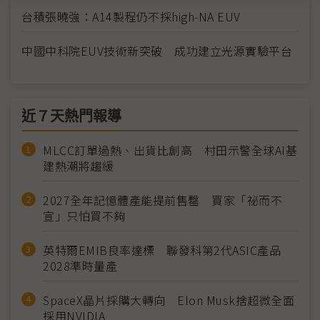
台積張曉強：A14製程仍不採high-NA EUV
中國中科院EUV技術新突破 成功建立光源實驗平台
近７天熱門報導
MLCC訂單過熱、出貨比創高 村田示警全球AI基
建熱潮將趨緩
2027全年記憶體產能提前售罄 買家「祕而不
宣」只怕買不夠
英特爾EMIB良率達標 聯發科第2代ASIC產品
2028準時量產
SpaceX晶片採購大轉向 Elon Musk捨超微全面
採用NVIDIA