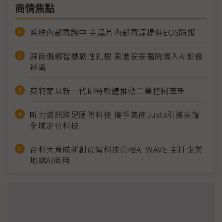
商情焦點
系統內部電路中 主晶片內部電源提供EOS防護
屏南偏鄉智慧韌性扎根 東港安泰醫院導入AI影像
辨識
英特蒙以新一代即時軟體推動工業控制革新
昕力資訊跨足國防科技 攜手美商Juxta引進尖端
全域定位科技
台科大育成新創虎智科技亮相AI WAVE 主打企業
地端AI商用