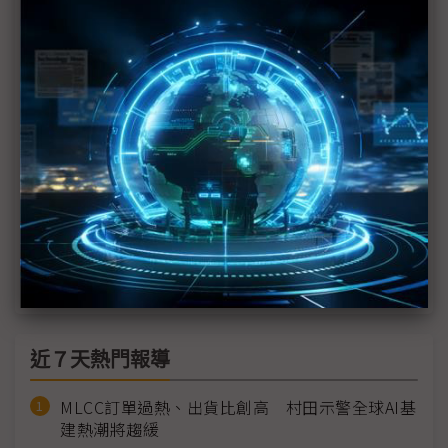
富士軟片傳將於印度興建半導體材料廠 先供應塔塔
電子晶圓廠
瑞銀：印度半導體終端需求營收料倍增 CAGR達
15%
全球晶圓代工大亂鬥 「掌舵者們」實力比顯赫
塔塔延攬GF高層洪啟財 領軍印度首座晶圓廠
力積電攜手塔塔、奇景 助力印度半導體生態鏈
近７天熱門報導
MLCC訂單過熱、出貨比創高 村田示警全球AI基
建熱潮將趨緩