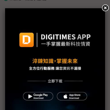
議題精選－印度晶片自主漫漫長路
印度晶片大計有多難？ 解析「群豐破產、台積婉
拒、力積保守」三大案
多國盼晉升AI晶片大國 台積電婉拒「這3國」設廠邀
約
印度半導體製造雄心受挫 Adani、Zoho相繼撤回投
資計畫
三星陷6億美元稅務訴訟 傳印度以設半導體廠施壓
瑞薩與印度簽MOU 導入Altium 365平台培育半導體
人才
印度批准鴻海與HCL合資企業 將生產顯示驅動IC